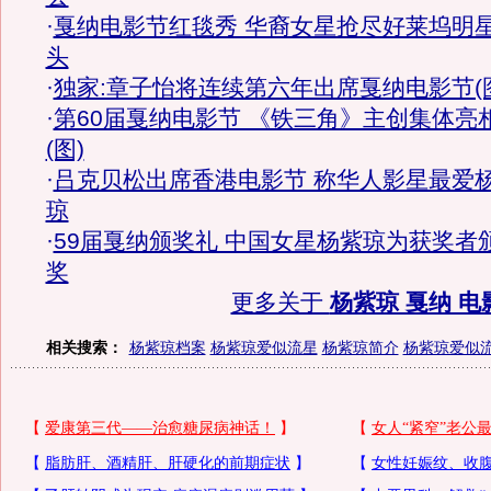
·
戛纳电影节红毯秀 华裔女星抢尽好莱坞明
头
·
独家:章子怡将连续第六年出席戛纳电影节(
·
第60届戛纳电影节 《铁三角》主创集体亮
(图)
·
吕克贝松出席香港电影节 称华人影星最爱
琼
·
59届戛纳颁奖礼 中国女星杨紫琼为获奖者
奖
更多关于
杨紫琼 戛纳 电
相关搜索：
杨紫琼档案
杨紫琼爱似流星
杨紫琼简介
杨紫琼爱似