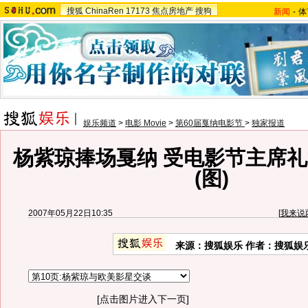
搜狐
ChinaRen
17173
焦点房地产
搜狗
新闻
-
体
娱乐频道
>
电影 Movie
>
第60届戛纳电影节
>
独家报道
杨紫琼捧场戛纳 受电影节主席
(图)
2007年05月22日10:35
[
我来说
来源：搜狐娱乐 作者：搜狐娱
[点击图片进入下一页]