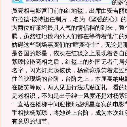
的多
员亮相电影宫门前的红地毯，出席由安吉丽
布拉德·彼特担任制片，名为《坚强的心》
为两位好莱坞最具人气的情侣档的到来，整
腾，虽然红地毯内外人们都在等待着他们的
妨碍这些到场嘉宾们的“喧宾夺主”，无论是
是各国的影星，依次在红毯之上展现着各自
紫琼惊艳亮相之后，红毯上的外国记者们居
名字，闪光灯此起彼伏，杨紫琼微笑着走过
往首映现场的台阶，台阶之上，本届戛纳电
在微笑等候，两人见面行法式贴面礼，看的
是老相识，不知是出于绅士风度还是对杨紫
一直站在楼梯中间迎接那些明星嘉宾的电影
手相扶杨紫琼，将她送上台阶，成为本次红
有意思的细节。