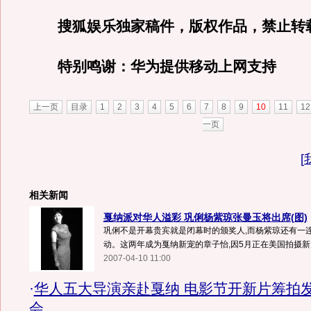
搜狐娱乐独家稿件，版权作品，禁止转
特别鸣谢：华为提供移动上网支持
上一页
目录
1
2
3
4
5
6
7
8
9
10
11
12
一页
[
相关新闻
戛纳派对华人溢彩 巩俐杨紫琼张曼玉将出席(图)
巩俐不是开幕贵宾就是闭幕时的颁奖人,而杨紫琼还有一
动。这两年成为戛纳新宠的章子怡,因5月正在美国拍摄新片.
2007-04-10 11:00
·
华人五大导演亲赴戛纳 电影节开新片筹拍
会