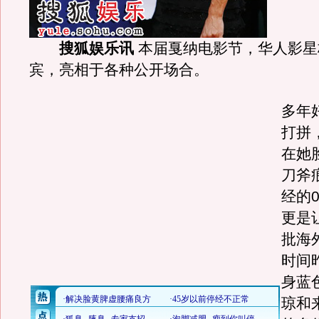
搜狐娱乐讯
本届戛纳电影节，华人影星
宾，亮相于各种公开场合。
多年
打拼
在她
刀斧
经的
更是
批海
时间
身蓝
琼和