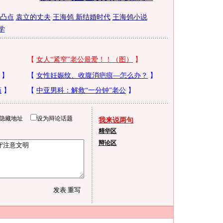
凸点
袁立的丈夫
王海鸰 新结婚时代
王海鸰小说
学
隐藏地址
设为辩论话题
我来说两句
精华区
辩论区