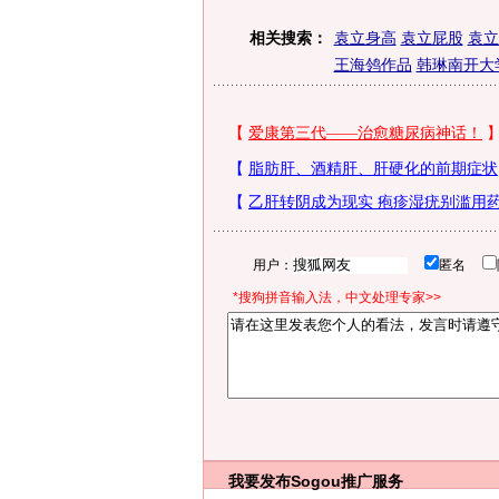
相关搜索：
袁立身高
袁立屁股
袁立
王海鸰作品
韩琳南开大
用户：
匿名
*搜狗拼音输入法，中文处理专家>>
我要发布
Sogou推广服务