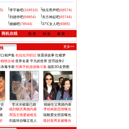
5)
李宇春吧
(104510)
快乐男声吧
(68574)
刘德华吧
(69854)
东方神起吧
(65744)
婚姻吧
(78544)
37℃女人吧
(6985)
商机在线
|
投 资
创 业
健 康
更多>>
对口相声集
杜拉拉升职记
张震讲故事
红楼梦
-精绝古城
世界名著
平凡的世界
货币战争2
毒杀毒专家
经典手机游游格斗集
福彩3D走势图
情史
李冰冰被爆已婚
揭秘生父离婚内幕
孕
·
揭刘晓庆离婚内幕
·
李幼斌新恋情曝光
婚
·
周迅王艳婆媳相见
·
陆毅爱女照首曝光
折
·
刘嘉玲自曝正造人
·
陈好新男友被曝光