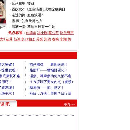
·
莴苣猪婆:
转载
·
霸妖武-:
《血色浪漫3玫瑰绽放的日
·
走过的路:
血色浪漫3
·
雪·狱【:
今天是七夕
·
清茗一盏:
墓地里只有一个她
上位
热点标签：
刘德华
冯小刚
蔡少芬
快乐男声
大s
选秀
范冰冰
张柏芝
苏醒
郑钧
春晚
李湘
搞
说 吧
更多>>