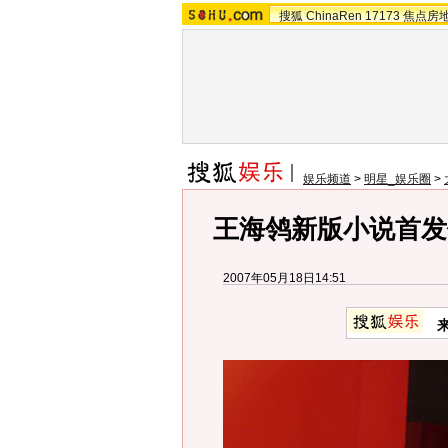
搜狐
ChinaRen
17173
焦点房
娱乐频道
>
明星_娱乐圈
>
王海鸰新版小说首发
2007年05月18日14:51