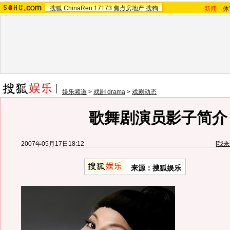
搜狐
ChinaRen
17173
焦点房地产
搜狗
新闻
-
体
娱乐频道
>
戏剧 drama
>
戏剧动态
歌舞剧演员影子简介
2007年05月17日18:12
[
我来
来源：搜狐娱乐