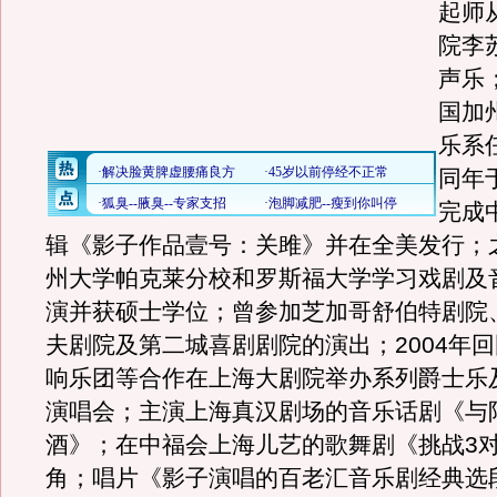
起师
院李
声乐
国加
乐系
同年
完成
辑《影子作品壹号：关雎》并在全美发行；
州大学帕克莱分校和罗斯福大学学习戏剧及
演并获硕士学位；曾参加芝加哥舒伯特剧院
夫剧院及第二城喜剧剧院的演出；2004年
响乐团等合作在上海大剧院举办系列爵士乐
演唱会；主演上海真汉剧场的音乐话剧《与
酒》；在中福会上海儿艺的歌舞剧《挑战3对
角；唱片《影子演唱的百老汇音乐剧经典选