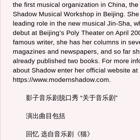
the first musical organization in China, th
Shadow Musical Workshop in Beijing. She 
leading role in the new musical Jin-Sha, wh
debut at Beijing’s Poly Theater on April 20
famous writer, she has her columns in sev
magazines and newspapers, and so far sh
already published two books. For more inf
about Shadow enter her official website at
https://www.modernshadow.com.
影子音乐剧脱口秀 “关于音乐剧”
演出曲目包括
回忆 选自音乐剧《猫》