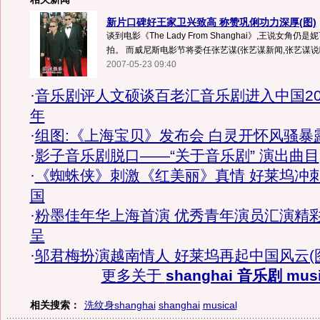
新片口碑好王家卫兴致高 称赞巩俐功力深厚(图)
谈到电影《The Lady From Shanghai》,王说女角
拍。 而威尼斯电影节将委任张艺谋(张艺谋新闻,张艺谋说吧
2007-05-23 09:40
·
音乐剧评人文硕谈百老汇音乐剧进入中国2
年
·
组图:《上海宝贝》发布会 白灵开怀风骚暴
·
影子音乐剧脱口——“关于音乐剧” 演出曲目
·
《蜘蛛侠》刺激《红美丽》真情 好莱坞冲
国
·
粉墨佳年华上海首演 优秀青年演员汇演精
呈
·
邬君梅扮演越南情人 好莱坞再起中国风云(
更多关于
shanghai 音乐剧 musi
相关搜索：
洗纹身shanghai
shanghai
musical