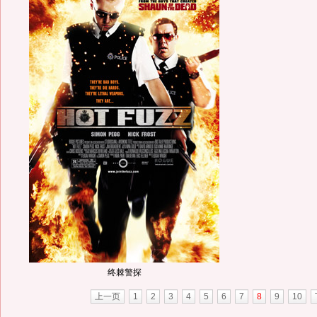
终棘警探
上一页
1
2
3
4
5
6
7
8
9
10