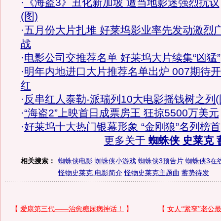
·
《海盗3》丑化新加坡 遭当地影迷强烈抗议
(图)
·
五月份大片扎堆 好莱坞影业率先发动激烈
战
·
电影公司交推荐名单 好莱坞大片续集“凶猛”
·
明年内地进口大片推荐名单出炉 007期待
红
·
反串红人泰勒-派瑞列10大电影摇钱树之列(
·
“海盗2”上映首日成票房王 狂掠5500万美元
·
好莱坞十大热门银幕形象 “金刚狼”名列榜首
更多关于
蜘蛛侠 史莱克 
相关搜索：
蜘蛛侠电影
蜘蛛侠小游戏
蜘蛛侠3预告片
蜘蛛侠3在
怪物史莱克 电影简介
怪物史莱克主题曲
蓄势待发