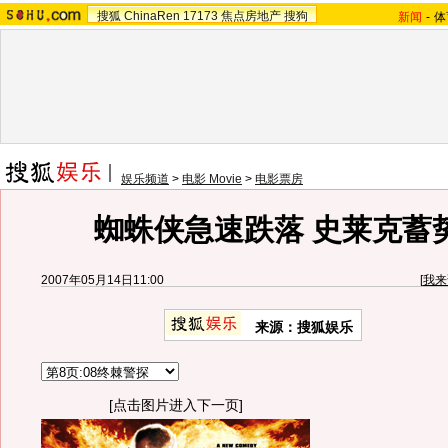
搜狐
ChinaRen
17173
焦点房地产
搜狗
新闻
-
体
娱乐频道
>
电影 Movie
>
电影票房
蜘蛛侠急速跌落 史莱克蓄
2007年05月14日11:00
[
我来
来源：搜狐娱乐
[点击图片进入下一页]