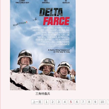
三角特蠢兵
上一页
1
2
3
4
5
6
7
8
9
10