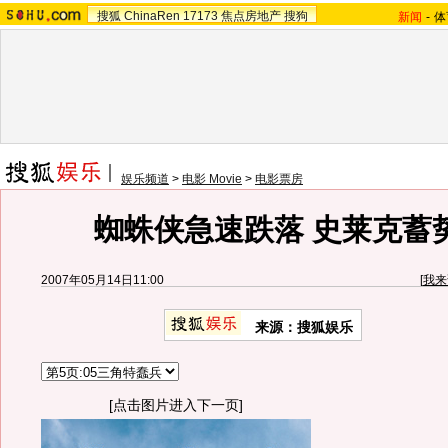
搜狐
ChinaRen
17173
焦点房地产
搜狗
新闻
-
体
娱乐频道
>
电影 Movie
>
电影票房
蜘蛛侠急速跌落 史莱克蓄
2007年05月14日11:00
[
我来
来源：搜狐娱乐
[点击图片进入下一页]