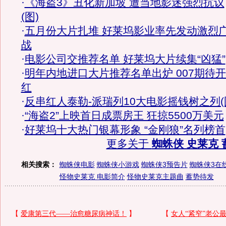
·
《海盗3》丑化新加坡 遭当地影迷强烈抗议
(图)
·
五月份大片扎堆 好莱坞影业率先发动激烈
战
·
电影公司交推荐名单 好莱坞大片续集“凶猛”
·
明年内地进口大片推荐名单出炉 007期待
红
·
反串红人泰勒-派瑞列10大电影摇钱树之列(
·
“海盗2”上映首日成票房王 狂掠5500万美元
·
好莱坞十大热门银幕形象 “金刚狼”名列榜首
更多关于
蜘蛛侠 史莱克 
相关搜索：
蜘蛛侠电影
蜘蛛侠小游戏
蜘蛛侠3预告片
蜘蛛侠3在
怪物史莱克 电影简介
怪物史莱克主题曲
蓄势待发