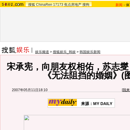
搜狐
ChinaRen
17173
焦点房地产
搜狗
新闻
-
体
娱乐频道
>
搜狐娱乐_韩娱
>
韩国娱乐新闻
宋承宪，向朋友权相佑，苏志燮
《无法阻挡的婚姻》(图
2007年05月11日18:10
[
我来
来源：MY DAILY