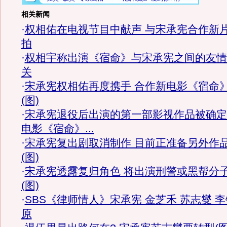
相关新闻
·
权相佑在电视节目中献声 与宋承宪合作新
拍
·
权相宇称出演《宿命》与宋承宪之间的友情
关
·
宋承宪权相佑再度携手 合作新电影《宿命
(图)
·
宋承宪退役后出演的第一部影视作品被确定
电影《宿命》...
·
宋承宪复出剧取消制作 目前正准备另外作
(图)
·
宋承宪透露复归角色 将出演刑警或黑帮分
(图)
·
SBS《律师情人》宋承宪 金芝禾 苏志燮 李
原