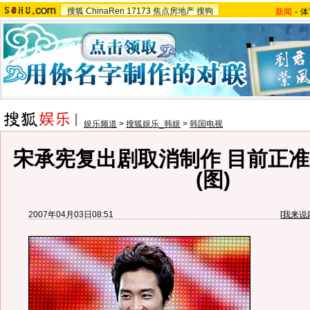
搜狐
ChinaRen
17173
焦点房地产
搜狗
新闻
-
体
娱乐频道
>
搜狐娱乐_韩娱
>
韩国电视
宋承宪复出剧取消制作 目前正
(图)
2007年04月03日08:51
[
我来说