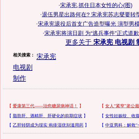
·
宋承宪,抓住日本女性的心(图)
·
退伍男星出路何在? 宋承宪苏志燮要转型
·
宋承宪退役后首支广告造型曝光 演型男模
·
宋承宪将演日剧 为“逃兵事件”正式道歉(
更多关于
宋承宪 电视剧 
相关搜索：
宋承宪
电视剧
制作