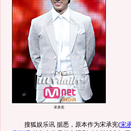
宋承宪
搜狐娱乐讯 据悉，原本作为宋承宪
(
宋