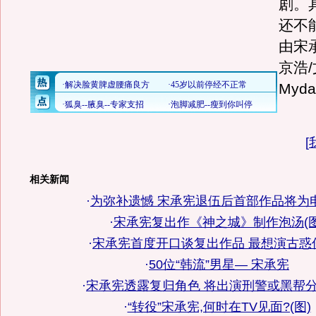
剧。
还不
由宋
京浩/
Myda
[
相关新闻
·
为弥补遗憾 宋承宪退伍后首部作品将为
·
宋承宪复出作《神之城》制作泡汤(图
·
宋承宪首度开口谈复出作品 最想演古惑仔
·
50位“韩流”男星— 宋承宪
·
宋承宪透露复归角色 将出演刑警或黑帮分
·
“转役”宋承宪,何时在TV见面?(图)