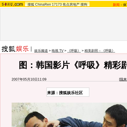
搜狐
ChinaRen
17173
焦点房地产
搜狗
新闻
-
体
娱乐频道
>
电视 TV
>
《呼吸》
>
精美剧照－《呼吸》
图：韩国影片《呼吸》精彩剧照
2007年05月10日11:09
[
我来
来源：搜狐娱乐社区