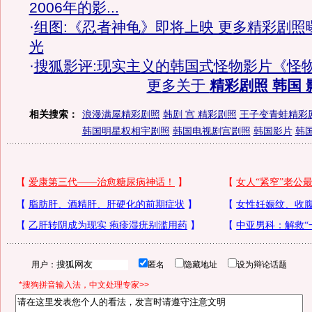
2006年的影...
·
组图:《忍者神龟》即将上映 更多精彩剧照
光
·
搜狐影评:现实主义的韩国式怪物影片《怪
更多关于
精彩剧照 韩国 
相关搜索：
浪漫满屋精彩剧照
韩剧 宫 精彩剧照
王子变青蛙精彩
韩国明星权相宇剧照
韩国电视剧宫剧照
韩国影片
韩
用户：
匿名
隐藏地址
设为辩论话题
*搜狗拼音输入法，中文处理专家>>