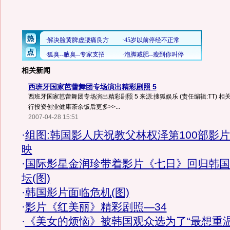
相关新闻
西班牙国家芭蕾舞团专场演出精彩剧照 5
西班牙国家芭蕾舞团专场演出精彩剧照 5 来源:搜狐娱乐 (责任编辑:TT) 相
行投资创业健康茶余饭后更多>>...
2007-04-28 15:51
·
组图:韩国影人庆祝教父林权泽第100部影
映
·
国际影星金润珍带着影片《七日》回归韩国
坛(图)
·
韩国影片面临危机(图)
·
影片《红美丽》精彩剧照—34
·
《美女的烦恼》被韩国观众选为了“最想重