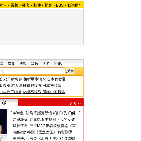
女人
-
视频
-
播客
-
邮件
-
博客
-
BBS
-
我说两句
闻
网页
博客
音乐
图片
说吧
长
邓玉娇失踪
朝鲜军事演习
日本兵赎罪
改温总讲话
夏日减肥秘方
日本瘦脸法
中共卧底结局
慈禧不快乐
侵略中国报告
更多>>
·
幸福象花:
韩国浪漫爱情喜剧《宫》的
·
梦里花落:
韩国热播电视剧《我的女孩
·
蝶梦庄周:
韩国MBC青春浪漫喜剧《宫
·
清醒-搜:
韩剧《雪之女王》精彩剧照
·
幸福快乐:
韩剧《浪漫满屋》精彩剧照
后？