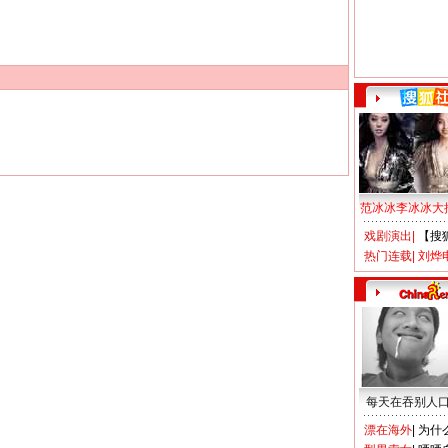
范冰冰李冰冰大
戏剧演出
|
【搜
热门连载
|
刘烨
每天在吞别人
漂在海外
|
为什