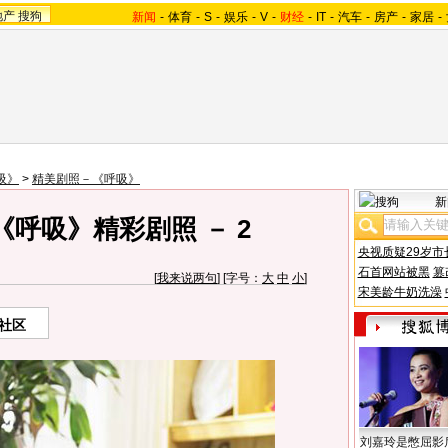
地产
搜狗
新闻
-
体育
-
S
-
娱乐
-
V
-
财经
-
IT
-
汽车
-
房产
-
家居
-
吸》
>
精美剧照－《呼吸》
新
呼吸》精彩剧照 － 2
央视质疑29岁市
石首网站被黑
篡
[
我来说两句
] [字号：
大
中
小
]
宋美龄牛奶洗澡
社区
刘嘉玲是憋屈影