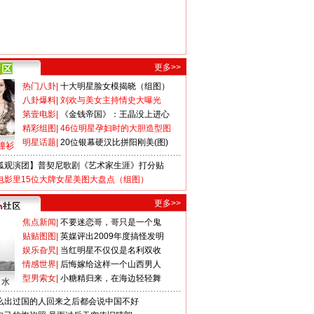
更多>>
热门八卦
|
十大明星脸女模揭晓（组图）
八卦爆料
|
刘欢与美女主持情史大曝光
第壹电影
|
《金钱帝国》：王晶没上进心
精彩组图
|
46位明星孕妇时的大胆造型图
明星话题
|
20位银幕硬汉比拼阳刚美(图)
撞衫
狐观演团】普契尼歌剧《艺术家生涯》打分贴
电影里15位大牌女星美图大盘点（组图）
更多>>
焦点新闻
|
不要迷恋哥，哥只是一个鬼
贴贴图图
|
英媒评出2009年度搞怪发明
娱乐旮旯
|
当红明星不仅仅是名利双收
情感世界
|
后悔嫁给这样一个山西男人
型男索女
|
小糖精归来，在海边轻轻舞
口水
么出过国的人回来之后都会说中国不好