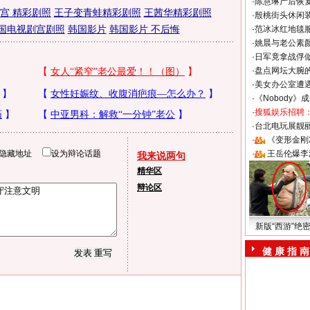
·
陈慧琳产后恢复
 宫 精彩剧照
王子变青蛙精彩剧照
王茜华精彩剧照
·
殷桃街头休闲装
国电视剧宫剧照
韩国影片
韩国影片 不后悔
·
范冰冰红地毯
·
姚晨与老公素
·
日军竟拿战俘
·
盘点网坛大腕
·
美女办公室遭
·
《Nobody》
·
搜狐娱乐招聘
·
台北电玩展靓丽S
·
《变形金刚
隐藏地址
设为辩论话题
·
王岳伦爆李
我来说两句
精华区
辩论区
新版“西游”绝
健 康 指 南