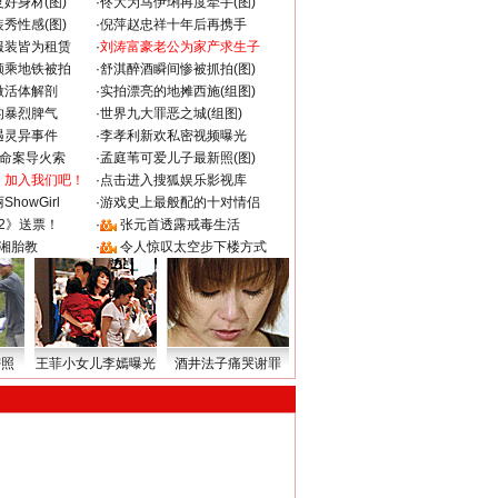
好身材(图)
·
佟大为马伊琍再度牵手(图)
秀性感(图)
·
倪萍赵忠祥十年后再携手
服装皆为租赁
·
刘涛富豪老公为家产求生子
颜乘地铁被拍
·
舒淇醉酒瞬间惨被抓拍(图)
做活体解剖
·
实拍漂亮的地摊西施(组图)
的暴烈脾气
·
世界九大罪恶之城(组图)
遇灵异事件
·
李孝利新欢私密视频曝光
成命案导火索
·
孟庭苇可爱儿子最新照(图)
：加入我们吧！
·
点击进入搜狐娱乐影视库
howGirl
·
游戏史上最般配的十对情侣
2》送票！
·
张元首透露戒毒生活
湘胎教
·
令人惊叹太空步下楼方式
密照
王菲小女儿李嫣曝光
酒井法子痛哭谢罪