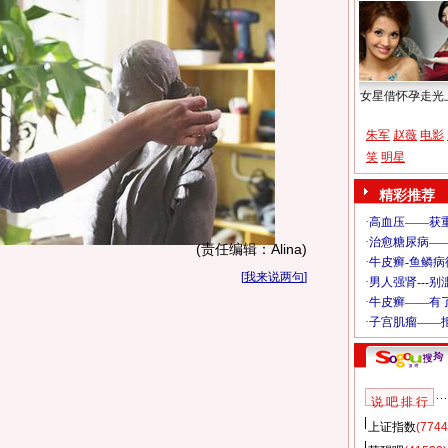
女星借怀孕走光
朱军
赵薇
电影
笑
明星
精彩推荐
(责任编辑：Alina)
[
我来说两句
]
说 吧 排 行
上证指数
(7744