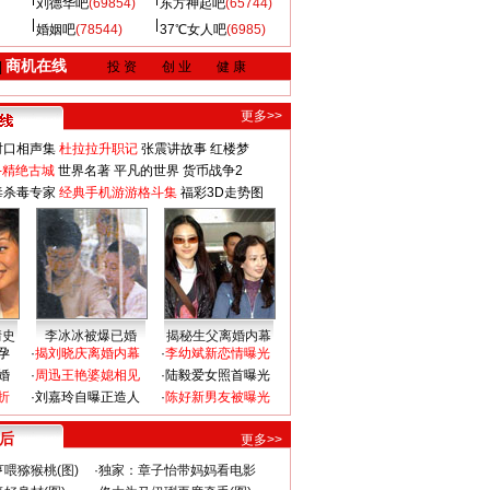
刘德华吧
(69854)
东方神起吧
(65744)
婚姻吧
(78544)
37℃女人吧
(6985)
商机在线
|
投 资
创 业
健 康
更多>>
对口相声集
杜拉拉升职记
张震讲故事
红楼梦
-精绝古城
世界名著
平凡的世界
货币战争2
毒杀毒专家
经典手机游游格斗集
福彩3D走势图
情史
李冰冰被爆已婚
揭秘生父离婚内幕
孕
·
揭刘晓庆离婚内幕
·
李幼斌新恋情曝光
婚
·
周迅王艳婆媳相见
·
陆毅爱女照首曝光
折
·
刘嘉玲自曝正造人
·
陈好新男友被曝光
 后
更多>>
喂猕猴桃(图)
·
独家：章子怡带妈妈看电影