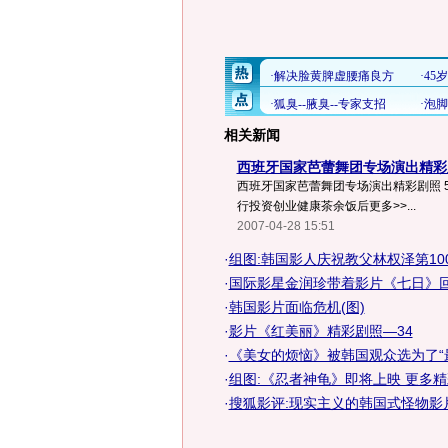
相关新闻
西班牙国家芭蕾舞团专场演出精彩剧
西班牙国家芭蕾舞团专场演出精彩剧照 5 来
行投资创业健康茶余饭后更多>>...
2007-04-28 15:51
·
组图:韩国影人庆祝教父林权泽第10
·
国际影星金润珍带着影片《七日》回
·
韩国影片面临危机(图)
·
影片《红美丽》精彩剧照—34
·
《美女的烦恼》被韩国观众选为了“最想
·
组图:《忍者神龟》即将上映 更多
·
搜狐影评:现实主义的韩国式怪物影