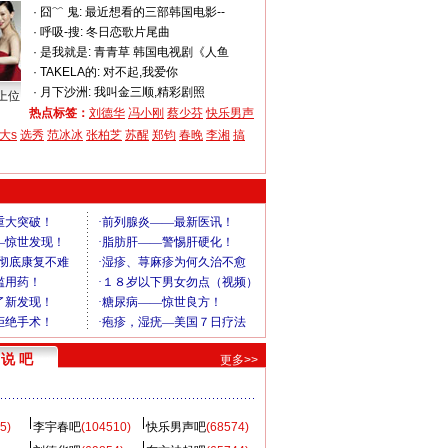
·
囧﹌ 鬼:
最近想看的三部韩国电影--
·
呼吸-搜:
冬日恋歌片尾曲
·
是我就是:
青青草 韩国电视剧《人鱼
·
TAKELA的:
对不起,我爱你
·
月下沙洲:
我叫金三顺,精彩剧照
上位
热点标签：
刘德华
冯小刚
蔡少芬
快乐男声
大s
选秀
范冰冰
张柏芝
苏醒
郑钧
春晚
李湘
搞
说 吧
更多>>
5)
李宇春吧
(104510)
快乐男声吧
(68574)