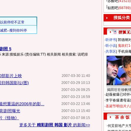
苏醒吧
(41523)
贴图吧
(68789)
搜狐分类
·
听评书
|
郭德纲
·
听小说
|
鬼吹灯1
照 5
·
共享区
|
手机病
源:搜狐娱乐 (责任编辑:TT) 相关新闻 相关搜索: 说吧排
0部影片上映
2007-03-30 11:40
归韩国影坛(图)
2007-03-29 10:13
2007-03-26 09:25
揭田壮壮徐帆
·
赵薇被爆已经怀
2007-03-23 16:59
·
李宇春爆遭母逼
重温的2006年的影...
2007-03-22 13:46
·
圣诞节明信片八
精彩剧照曝光
2007-03-13 15:40
茶 余 饭
片《怪物》
2007-03-07 08:15
更多关于
精彩剧照 韩国 影片
的新闻>>
·
何炅获地产大亨