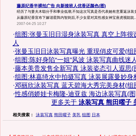
藤原纪香半裸拍广告 向新接班人优香还颜色(图)
经历了与妻夫木聪分手和事业低潮,不知这次写真是否代表她有意重返泳装女
从藤原纪香宣布下嫁谐星阵内智则后,不少女星对其性感女神宝座虎视眈眈..
2007-04-25 10:27
·
组图:张曼玉旧日湿身泳装写真 真空上阵很
人
·
张曼玉旧日泳装写真曝光 重现俏皮可爱(组
·
组图:陈好身陷“一姐”风波 泳装写真曲线迷
·
藤本美贵发售全新写真 泳装姿态引人遐思(
·
组图:林嘉绮水中拍摄写真 泳装展露曼妙身
·
邓丽欣泳装写真 蓝天碧海大秀完美身材(组
·
性感俏娇娃卡梅隆-迪亚兹 海边泳装写真(图
更多关于
泳装写真 熊田曜子 
相关搜索：
泳装写真
熊田曜子
美乳
组图
日本