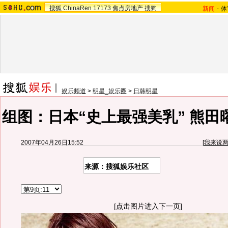
搜狐
ChinaRen
17173
焦点房地产
搜狗
新闻
-
体
娱乐频道
>
明星_娱乐圈
>
日韩明星
组图：日本“史上最强美乳” 熊田
2007年04月26日15:52
[
我来说
来源：搜狐娱乐社区
[点击图片进入下一页]