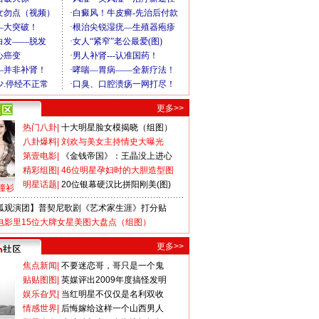
更多>>
热门八卦
|
十大明星脸女模揭晓（组图）
八卦爆料
|
刘欢与美女主持情史大曝光
第壹电影
|
《金钱帝国》：王晶没上进心
精彩组图
|
46位明星孕妇时的大胆造型图
明星话题
|
20位银幕硬汉比拼阳刚美(图)
撞衫
狐观演团】普契尼歌剧《艺术家生涯》打分贴
电影里15位大牌女星美图大盘点（组图）
更多>>
焦点新闻
|
不要迷恋哥，哥只是一个鬼
贴贴图图
|
英媒评出2009年度搞怪发明
娱乐旮旯
|
当红明星不仅仅是名利双收
情感世界
|
后悔嫁给这样一个山西男人