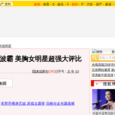
地产
搜狗
新闻
-
体育
-
S
-
娱乐
-
V
-
财经
-
IT
-
汽车
-
房产
-
家居
-
大陆明星
新
波霸 美胸女明星超强大评比
央视质疑29岁市
石首网站被黑
篡
[
我来说两句
(192)
] [字号：
大
中
小
]
宋美龄牛奶洗澡
社区
宋慧乔裸身艺妓 床戏太露骨
滨崎步走光露底裤
刘嘉玲是憋屈影