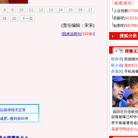
说 吧 排 行
8
9
10
11
12
13
14
15
16
17
上证指数
(7744
苏醒吧
(41523)
19
20
下一页
(责任编辑：宋宋)
贴图吧
(68789)
[
我来说两句
(192条)
]
搜狐分类
·
听评书
|
郭德纲
·
听小说
|
鬼吹灯1
·
共享区
|
手机病
揭田壮壮徐帆
·
赵薇被爆已经怀
·
李宇春爆遭母逼
·
圣诞节明信片八