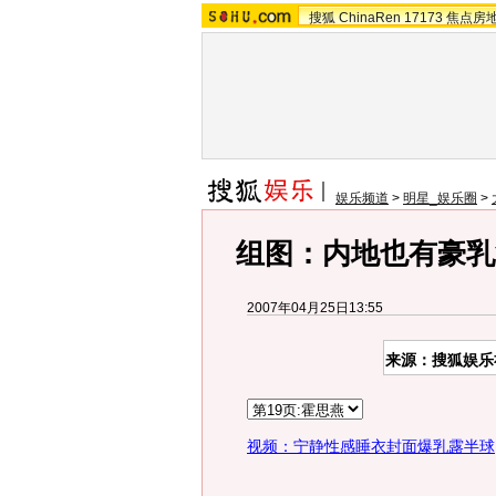
搜狐
ChinaRen
17173
焦点房
娱乐频道
>
明星_娱乐圈
>
组图：内地也有豪乳
2007年04月25日13:55
来源：搜狐娱乐
视频：宁静性感睡衣封面爆乳露半球