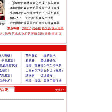
·
【异动的:
舞林大会怎么成了脱衣舞会
·
蒋坤的博:
众多女明星被偷拍让你大跌
·
张德华的:
宋祖德变性后上了陈凯歌的
·
俏佳人-:
一位“小姐”的真实生活写
·
我的图博:
波霸天后帕米拉安德森豪乳
上位
热点标签：
刘德华
冯小刚
蔡少芬
快乐男声
大s
选秀
范冰冰
张柏芝
苏醒
郑钧
春晚
李湘
搞
说 吧
更多>>