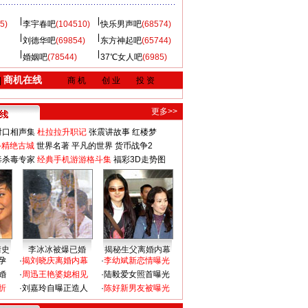
5)
李宇春吧
(104510)
快乐男声吧
(68574)
刘德华吧
(69854)
东方神起吧
(65744)
婚姻吧
(78544)
37℃女人吧
(6985)
商机在线
|
商 机
创 业
投 资
更多>>
对口相声集
杜拉拉升职记
张震讲故事
红楼梦
-精绝古城
世界名著
平凡的世界
货币战争2
毒杀毒专家
经典手机游游格斗集
福彩3D走势图
情史
李冰冰被爆已婚
揭秘生父离婚内幕
孕
·
揭刘晓庆离婚内幕
·
李幼斌新恋情曝光
婚
·
周迅王艳婆媳相见
·
陆毅爱女照首曝光
折
·
刘嘉玲自曝正造人
·
陈好新男友被曝光