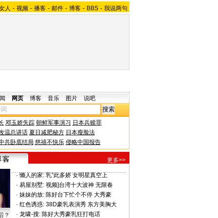
女人
-
视频
-
播客
-
邮件
-
博客
-
BBS
-
我说两句
闻
网页
博客
音乐
图片
说吧
长
邓玉娇失踪
朝鲜军事演习
日本兵赎罪
改温总讲话
夏日减肥秘方
日本瘦脸法
中共卧底结局
慈禧不快乐
侵略中国报告
更多>>
·
懒人的家:
乳”此多娇 女明星真空上
·
易屋别墅:
视频]台湾十大波神 无限春
·
妹妹的放:
陈好台下忙个不停 大秀豪
·
红色诱惑:
38D豪乳表演秀 东方美胸大
·
龙啸-搜:
陈好大秀豪乳狂打电话
后？