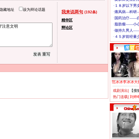
隐藏地址
设为辩论话题
我来说两句
(192条)
精华区
辩论区
范冰冰李冰冰大
戏剧演出
|
【搜
热门连载
|
刘烨