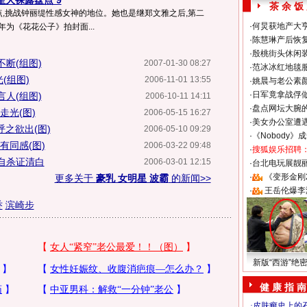
星大裸露盘点 9
茶 余 饭
点,挑战钟丽缇性感女神的地位。她也是继郑文雅之后,第二
·
何炅获地产大亨
年为《花花公子》拍封面...
·
陈慧琳产后恢复
·
殷桃街头休闲装
断(组图)
2007-01-30 08:27
·
范冰冰红地毯
(组图)
2006-11-01 13:55
·
姚晨与老公素
·
日军竟拿战俘
人(组图)
2006-10-11 14:11
·
盘点网坛大腕
走光(图)
2006-05-15 16:27
·
美女办公室遭
呼之欲出(图)
2006-05-10 09:29
·
《Nobody》
有同感(图)
2006-03-22 09:48
·
搜狐娱乐招聘
自杀证清白
2006-03-01 12:15
·
台北电玩展靓丽S
·
《变形金刚
更多关于
豪乳 女明星 波霸
的新闻>>
·
王岳伦爆李
乔
滨崎步
新版“西游”绝
健 康 指 南