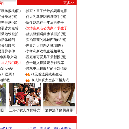
 后
更多>>
喂猕猴桃(图)
·
独家：章子怡带妈妈看电影
好身材(图)
·
佟大为马伊琍再度牵手(图)
秀性感(图)
·
倪萍赵忠祥十年后再携手
服装皆为租赁
·
刘涛富豪老公为家产求生子
颜乘地铁被拍
·
舒淇醉酒瞬间惨被抓拍(图)
做活体解剖
·
实拍漂亮的地摊西施(组图)
的暴烈脾气
·
世界九大罪恶之城(组图)
遇灵异事件
·
李孝利新欢私密视频曝光
成命案导火索
·
孟庭苇可爱儿子最新照(图)
：加入我们吧！
·
点击进入搜狐娱乐影视库
howGirl
·
游戏史上最般配的十对情侣
2》送票！
·
张元首透露戒毒生活
湘胎教
·
令人惊叹太空步下楼方式
密照
王菲小女儿李嫣曝光
酒井法子痛哭谢罪