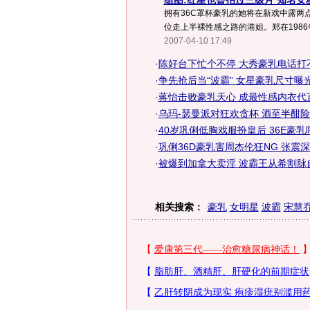
组图:红星也曾拍过三级片 知名女
拥有36C罩杯豪乳的她将在新戏中露两
位走上半裸性感之路的港姐。郑在1986
2007-04-10 17:49
·
陈好台下忙个不停 大秀豪乳电话打不
·
争先抢后当“波霸” 女星豪乳尺寸曝光
·
蒋怡击败豪乳天心 成最性感内衣代言
·
乌玛-瑟曼派对狂欢贪杯 酒至半酣险
·
40岁巩俐低胸戏服扮皇后 36E豪乳
·
巩俐36D豪乳害周杰伦狂NG 张震深
·
被爆到加拿大卖淫 波霸王从希割脉
相关搜索：
豪乳
女明星
波霸
宋慧