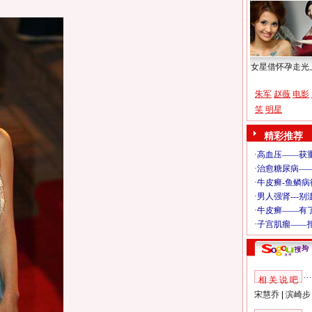
女星借怀孕走光
朱军
赵薇
电影
笑
明星
精彩推荐
相 关 说 吧
宋慧乔
|
滨崎步