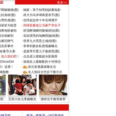
 后
更多>>
喂猕猴桃(图)
·
独家：章子怡带妈妈看电影
好身材(图)
·
佟大为马伊琍再度牵手(图)
秀性感(图)
·
倪萍赵忠祥十年后再携手
服装皆为租赁
·
刘涛富豪老公为家产求生子
颜乘地铁被拍
·
舒淇醉酒瞬间惨被抓拍(图)
做活体解剖
·
实拍漂亮的地摊西施(组图)
的暴烈脾气
·
世界九大罪恶之城(组图)
遇灵异事件
·
李孝利新欢私密视频曝光
成命案导火索
·
孟庭苇可爱儿子最新照(图)
：加入我们吧！
·
点击进入搜狐娱乐影视库
howGirl
·
游戏史上最般配的十对情侣
2》送票！
·
张元首透露戒毒生活
湘胎教
·
令人惊叹太空步下楼方式
密照
王菲小女儿李嫣曝光
酒井法子痛哭谢罪