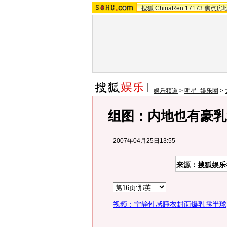
搜狐
ChinaRen
17173
焦点房
娱乐频道
>
明星_娱乐圈
>
组图：内地也有豪乳
2007年04月25日13:55
来源：搜狐娱乐
视频：宁静性感睡衣封面爆乳露半球