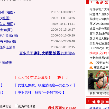
茶 余 饭
·
何炅获地产大亨
断(组图)
2007-01-30 08:27
·
陈慧琳产后恢复
(组图)
2006-11-01 13:55
·
殷桃街头休闲装
人(组图)
2006-10-11 14:11
·
范冰冰红地毯
·
姚晨与老公素
走光(图)
2006-05-15 16:27
·
日军竟拿战俘
呼之欲出(图)
2006-05-10 09:29
·
盘点网坛大腕
有同感(图)
2006-03-22 09:48
·
美女办公室遭
自杀证清白
2006-03-01 12:15
·
《Nobody》
更多关于
豪乳 女明星 波霸
的新闻>>
·
搜狐娱乐招聘
·
台北电玩展靓丽S
乔
滨崎步
·
《变形金刚
·
王岳伦爆李
新版“西游”绝
健 康 指 南
隐藏地址
设为辩论话题
我来说两句
(192条)