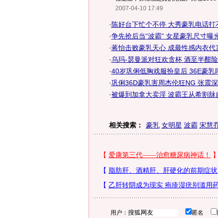
2007-04-10 17:49
·
陈好台下忙个不停 大秀豪乳电话打不
·
争先抢后当“波霸” 女星豪乳尺寸曝光
·
蒋怡击败豪乳天心 成最性感内衣代言
·
乌玛-瑟曼派对狂欢贪杯 酒至半酣险
·
40岁巩俐低胸戏服扮皇后 36E豪乳
·
巩俐36D豪乳害周杰伦狂NG 张震深
·
被爆到加拿大卖淫 波霸王从希割脉
相关搜索：
豪乳
女明星
波霸
宋慧
用户：
匿名