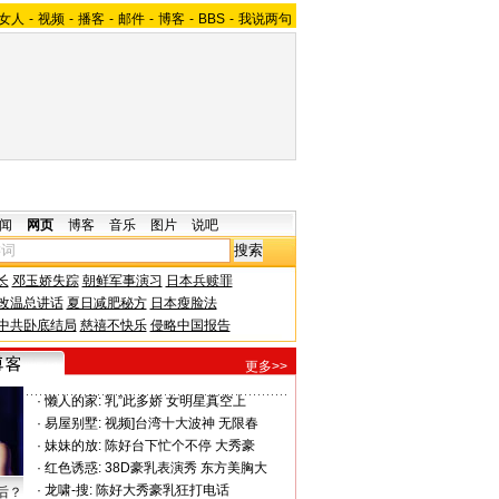
女人
-
视频
-
播客
-
邮件
-
博客
-
BBS
-
我说两句
闻
网页
博客
音乐
图片
说吧
长
邓玉娇失踪
朝鲜军事演习
日本兵赎罪
改温总讲话
夏日减肥秘方
日本瘦脸法
中共卧底结局
慈禧不快乐
侵略中国报告
更多>>
·
懒人的家:
乳”此多娇 女明星真空上
·
易屋别墅:
视频]台湾十大波神 无限春
·
妹妹的放:
陈好台下忙个不停 大秀豪
·
红色诱惑:
38D豪乳表演秀 东方美胸大
·
龙啸-搜:
陈好大秀豪乳狂打电话
后？