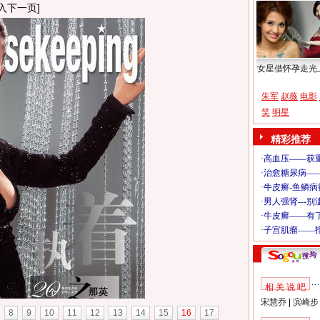
入下一页]
女星借怀孕走光
朱军
赵薇
电影
笑
明星
精彩推荐
相 关 说 吧
宋慧乔
|
滨崎步
8
9
10
11
12
13
14
15
16
17