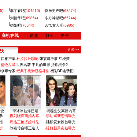
5)
李宇春吧
(104510)
快乐男声吧
(68574)
刘德华吧
(69854)
东方神起吧
(65744)
婚姻吧
(78544)
37℃女人吧
(6985)
商机在线
|
商 机
创 业
投 资
更多>>
对口相声集
杜拉拉升职记
张震讲故事
红楼梦
-精绝古城
世界名著
平凡的世界
货币战争2
毒杀毒专家
经典手机游游格斗集
福彩3D走势图
情史
李冰冰被爆已婚
揭秘生父离婚内幕
孕
·
揭刘晓庆离婚内幕
·
李幼斌新恋情曝光
婚
·
周迅王艳婆媳相见
·
陆毅爱女照首曝光
折
·
刘嘉玲自曝正造人
·
陈好新男友被曝光