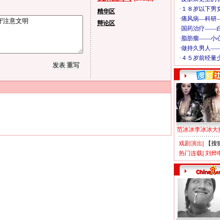
精华区
辩论区
范冰冰李冰冰大
戏剧演出
|
【搜
热门连载
|
刘烨