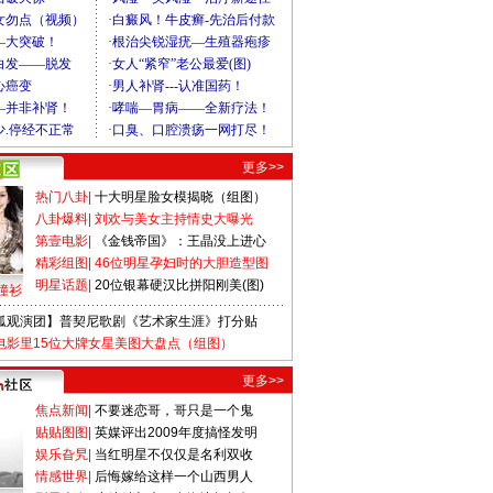
更多>>
热门八卦
|
十大明星脸女模揭晓（组图）
八卦爆料
|
刘欢与美女主持情史大曝光
第壹电影
|
《金钱帝国》：王晶没上进心
精彩组图
|
46位明星孕妇时的大胆造型图
明星话题
|
20位银幕硬汉比拼阳刚美(图)
撞衫
狐观演团】普契尼歌剧《艺术家生涯》打分贴
电影里15位大牌女星美图大盘点（组图）
更多>>
焦点新闻
|
不要迷恋哥，哥只是一个鬼
贴贴图图
|
英媒评出2009年度搞怪发明
娱乐旮旯
|
当红明星不仅仅是名利双收
情感世界
|
后悔嫁给这样一个山西男人