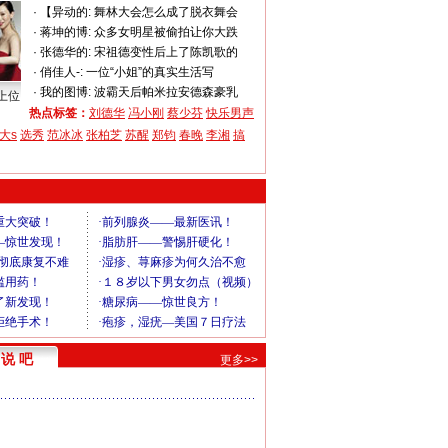
·
【异动的:
舞林大会怎么成了脱衣舞会
·
蒋坤的博:
众多女明星被偷拍让你大跌
·
张德华的:
宋祖德变性后上了陈凯歌的
·
俏佳人-:
一位“小姐”的真实生活写
·
我的图博:
波霸天后帕米拉安德森豪乳
上位
热点标签：
刘德华
冯小刚
蔡少芬
快乐男声
大s
选秀
范冰冰
张柏芝
苏醒
郑钧
春晚
李湘
搞
说 吧
更多>>