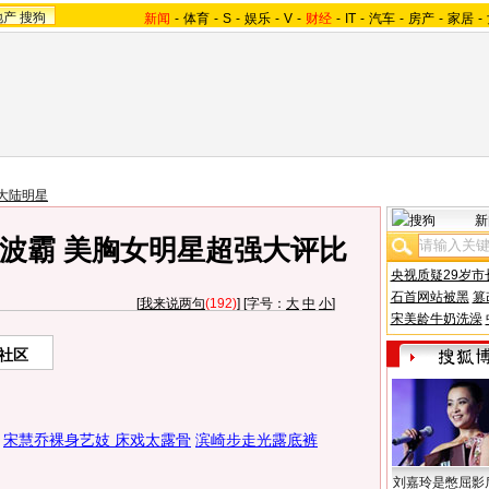
地产
搜狗
新闻
-
体育
-
S
-
娱乐
-
V
-
财经
-
IT
-
汽车
-
房产
-
家居
-
大陆明星
新
波霸 美胸女明星超强大评比
央视质疑29岁市
石首网站被黑
篡
[
我来说两句
(192)
] [字号：
大
中
小
]
宋美龄牛奶洗澡
社区
宋慧乔裸身艺妓 床戏太露骨
滨崎步走光露底裤
刘嘉玲是憋屈影