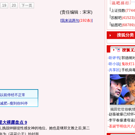
说 吧 排 行
19
20
下一页
上证指数
(7744
(责任编辑：宋宋)
苏醒吧
(41523)
[
我来说两句
(192条)
]
贴图吧
(68789)
搜狐分类
·
听评书
|
郭德纲
·
听小说
|
鬼吹灯1
·
共享区
|
手机病
揭田壮壮徐帆
·
赵薇被爆已经怀
·
李宇春爆遭母逼
星大裸露盘点 9
·
圣诞节明信片八
点,挑战钟丽缇性感女神的地位。她也是继郑文雅之后,第二
年为《花花公子》拍封面...