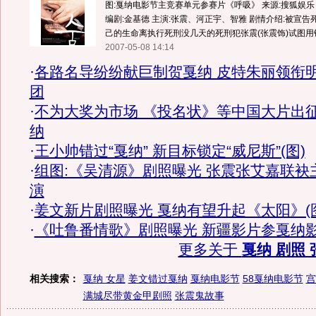
图:戛纳电影节主竞赛单元参赛片《呼吸》 来源:搜狐娱乐 
编剧:金基德 主演:张震、河正宇、智雅 剧情介绍:被宣
己的生命离执行死刑没几天的死刑犯张震(张震饰)试图用锥
2007-05-08 14:14
·
各路名导纷纷献巨制贺戛纳 皮特朱丽领衔
团
·
不为大奖为市场 《投名状》等中国大片出
纳
·
王小帅错过“戛纳” 新目标锁定“威尼斯”(图)
·
组图:《吴清源》剧照曝光 张震张艾嘉联袂
演
·
姜文新片剧照曝光 戛纳有望升起《太阳》(
·
《吐鲁番情歌》剧照曝光 新疆影片参戛纳
更多关于
戛纳 剧照 
相关搜索：
戛纳 女星
姜文错过戛纳
戛纳电影节
58戛纳电影节
宫
满城尽带黄金甲剧照
张震鬼故事