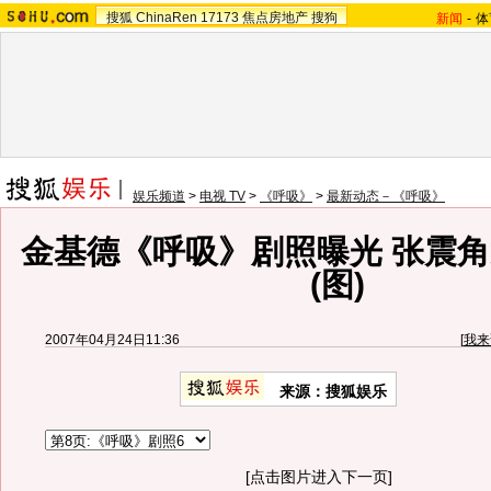
搜狐
ChinaRen
17173
焦点房地产
搜狗
新闻
-
体
娱乐频道
>
电视 TV
>
《呼吸》
>
最新动态－《呼吸》
金基德《呼吸》剧照曝光 张震
(图)
2007年04月24日11:36
[
我来
来源：搜狐娱乐
[点击图片进入下一页]