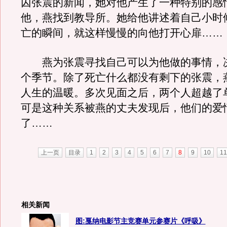
囚张震的新闻，她对他产生了一种特别的感
他，燕找到教导所。她给他讲述着自己小时
亡的瞬间，就这样慢慢的向他打开心扉……
燕为张震寻找自己可以为他做的事情，
个季节。除了死亡什么都没有剩下的张震，
人生的温暖。多次见面之后，两个人超越了
可是这种关系被燕的丈夫发现后，他们的爱
了……
上一页
目录
1
2
3
4
5
6
7
8
9
10
11
相关新闻
图:戛纳电影节主竞赛单元参赛片《呼吸》