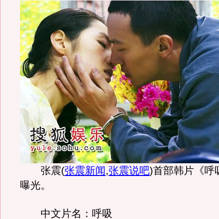
张震
(
张震新闻
,
张震说吧
)
首部韩片《呼
曝光。
中文片名：呼吸