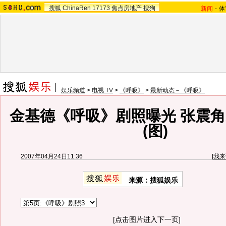
搜狐
ChinaRen
17173
焦点房地产
搜狗
新闻
-
体
娱乐频道
>
电视 TV
>
《呼吸》
>
最新动态－《呼吸》
金基德《呼吸》剧照曝光 张震
(图)
2007年04月24日11:36
[
我来
来源：搜狐娱乐
[点击图片进入下一页]