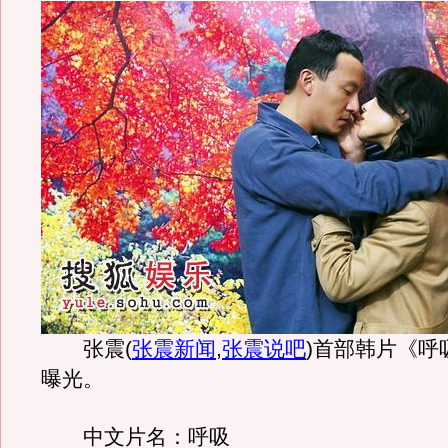
张震
(
张震新闻
,
张震说吧
)
首部韩片《呼
曝光。
中文片名：呼吸