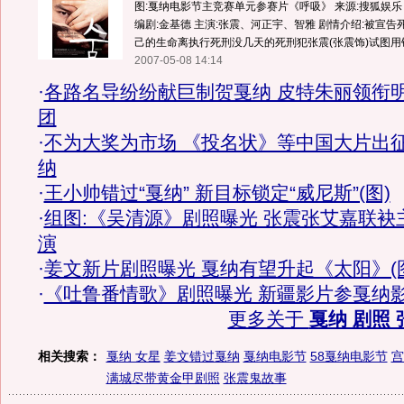
图:戛纳电影节主竞赛单元参赛片《呼吸》 来源:搜狐娱乐 
编剧:金基德 主演:张震、河正宇、智雅 剧情介绍:被宣
己的生命离执行死刑没几天的死刑犯张震(张震饰)试图用锥
2007-05-08 14:14
·
各路名导纷纷献巨制贺戛纳 皮特朱丽领衔
团
·
不为大奖为市场 《投名状》等中国大片出
纳
·
王小帅错过“戛纳” 新目标锁定“威尼斯”(图)
·
组图:《吴清源》剧照曝光 张震张艾嘉联袂
演
·
姜文新片剧照曝光 戛纳有望升起《太阳》(
·
《吐鲁番情歌》剧照曝光 新疆影片参戛纳
更多关于
戛纳 剧照 
相关搜索：
戛纳 女星
姜文错过戛纳
戛纳电影节
58戛纳电影节
宫
满城尽带黄金甲剧照
张震鬼故事