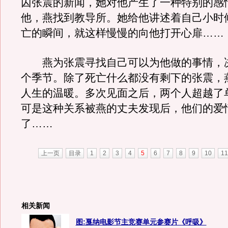
囚张震的新闻，她对他产生了一种特别的感
他，燕找到教导所。她给他讲述着自己小时
亡的瞬间，就这样慢慢的向他打开心扉……
燕为张震寻找自己可以为他做的事情，
个季节。除了死亡什么都没有剩下的张震，
人生的温暖。多次见面之后，两个人超越了
可是这种关系被燕的丈夫发现后，他们的爱
了……
上一页
目录
1
2
3
4
5
6
7
8
9
10
11
相关新闻
图:戛纳电影节主竞赛单元参赛片《呼吸》