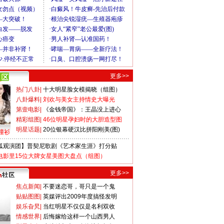
更多>>
热门八卦
|
十大明星脸女模揭晓（组图）
八卦爆料
|
刘欢与美女主持情史大曝光
第壹电影
|
《金钱帝国》：王晶没上进心
精彩组图
|
46位明星孕妇时的大胆造型图
明星话题
|
20位银幕硬汉比拼阳刚美(图)
撞衫
狐观演团】普契尼歌剧《艺术家生涯》打分贴
电影里15位大牌女星美图大盘点（组图）
更多>>
焦点新闻
|
不要迷恋哥，哥只是一个鬼
贴贴图图
|
英媒评出2009年度搞怪发明
娱乐旮旯
|
当红明星不仅仅是名利双收
情感世界
|
后悔嫁给这样一个山西男人