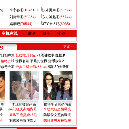
5)
李宇春吧
(104510)
快乐男声吧
(68574)
刘德华吧
(69854)
东方神起吧
(65744)
婚姻吧
(78544)
37℃女人吧
(6985)
商机在线
|
商 机
创 业
投 资
更多>>
对口相声集
杜拉拉升职记
张震讲故事
红楼梦
-精绝古城
世界名著
平凡的世界
货币战争2
毒杀毒专家
经典手机游游格斗集
福彩3D走势图
情史
李冰冰被爆已婚
揭秘生父离婚内幕
孕
·
揭刘晓庆离婚内幕
·
李幼斌新恋情曝光
婚
·
周迅王艳婆媳相见
·
陆毅爱女照首曝光
折
·
刘嘉玲自曝正造人
·
陈好新男友被曝光