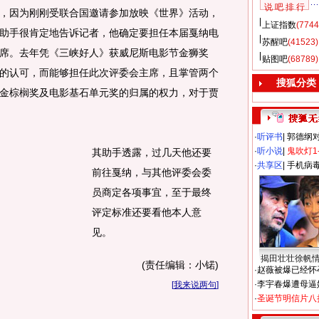
说 吧 排 行
因为刚刚受联合国邀请参加放映《世界》活动，
上证指数
(7744
助手很肯定地告诉记者，他确定要担任本届戛纳电
苏醒吧
(41523)
席。去年凭《三峡好人》获威尼斯电影节金狮奖
贴图吧
(68789)
的认可，而能够担任此次评委会主席，且掌管两个
搜狐分类
金棕榈奖及电影基石单元奖的归属的权力，对于贾
·
听评书
|
郭德纲
·
听小说
|
鬼吹灯1
其助手透露，过几天他还要
·
共享区
|
手机病
前往戛纳，与其他评委会委
员商定各项事宜，至于最终
评定标准还要看他本人意
见。
揭田壮壮徐帆
(责任编辑：小锘)
·
赵薇被爆已经怀
·
李宇春爆遭母逼
[
我来说两句
]
·
圣诞节明信片八