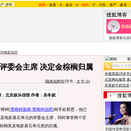
地产
搜狗
新闻
-
体育
-
S
-
娱乐
-
V
-
财经
-
IT
-
汽车
-
房产
-
家居
-
搜狐博客玩弄
国内电影动态
新
评委会主席 决定金棕榈归属
央视质疑29岁市
石首网站被黑
篡
[
我来说两句
] [字号：
大
中
小
]
宋美龄牛奶洗澡
源：北京娱乐信报 作者：吴冬妮
贾樟柯
(
贾樟柯新闻
,
贾樟柯说吧
)
助手处获悉，他已
片及电影基石单元的评委会主席，同时掌管两个官
棕榈奖及电影基石单元奖的归属。
刘嘉玲是憋屈影