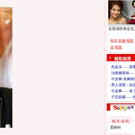
女星借怀孕走光
朱军
赵薇
电影
笑
明星
精彩推荐
相 关 说 吧
贾樟柯