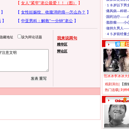
隐藏地址
设为辩论话题
我来说两句
精华区
辩论区
范冰冰李冰冰大
戏剧演出
|
【搜
热门连载
|
刘烨