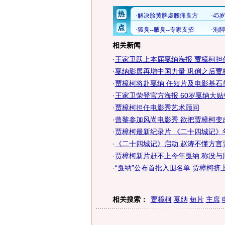
相关新闻
·
王家卫跃上本届戛纳海报 贾樟柯担
·
戛纳影展再增中国力量 巩俐之后贾
·
贾樟柯将赴戛纳 任短片及电影基石
·
王家卫荣登官方海报 60岁戛纳大贴
·
贾樟柯担任电影秀艺术顾问
·
曾黎参加风尚电影秀 欲把贾樟柯变
·
贾樟柯最新纪录片 《二十四城记》年
·
《二十四城记》启动 赵涛不懂方言
·
贾樟柯新片赶不上今年戛纳 称没与
·
“戛纳”公布首批入围名单 贾樟柯挤
相关搜索：
贾樟柯
戛纳
短片
主席