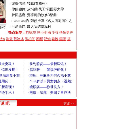
·
游疆信步:
转载(贾樟柯)
·
你的独舞:
从“电影民工”到国际大导
·
梦回盛唐:
贾樟柯的故乡3部曲
·
maomao的:
强烈推荐《名人面对面》之
·
可爱西红:
影人我选贾樟柯
上位
热点标签：
刘德华
冯小刚
蔡少芬
快乐男声
大s
选秀
范冰冰
张柏芝
苏醒
郑钧
春晚
李湘
搞
说 吧
更多>>