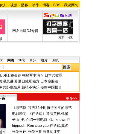
女人
-
视频
-
播客
-
邮件
-
博客
-
BBS
-
我说两句
网友自建DJ专辑
立即下载
版
闻
网页
博客
音乐
图片
说吧
长
邓玉娇失踪
朝鲜军事演习
日本兵赎罪
改温总讲话
夏日减肥秘方
日本瘦脸法
中共卧底结局
慈禧不快乐
侵略中国报告
更多>>
·
《综艺快:
过去24小时值得关注的综艺
·
电影瞬间:
《任逍遥》导演贾樟柯:坚
·
子山-搜:
介绍一部电影《Unknown Pl
·
hippooh:
Ren xiao yao 任逍遥/莫名
·
张曼玉评:
张曼玉拒当戛纳评委
后？