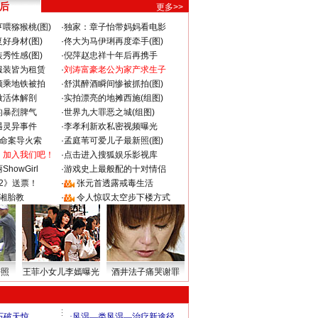
 后
更多>>
喂猕猴桃(图)
·
独家：章子怡带妈妈看电影
好身材(图)
·
佟大为马伊琍再度牵手(图)
秀性感(图)
·
倪萍赵忠祥十年后再携手
服装皆为租赁
·
刘涛富豪老公为家产求生子
颜乘地铁被拍
·
舒淇醉酒瞬间惨被抓拍(图)
做活体解剖
·
实拍漂亮的地摊西施(组图)
的暴烈脾气
·
世界九大罪恶之城(组图)
遇灵异事件
·
李孝利新欢私密视频曝光
成命案导火索
·
孟庭苇可爱儿子最新照(图)
：加入我们吧！
·
点击进入搜狐娱乐影视库
howGirl
·
游戏史上最般配的十对情侣
2》送票！
·
张元首透露戒毒生活
湘胎教
·
令人惊叹太空步下楼方式
密照
王菲小女儿李嫣曝光
酒井法子痛哭谢罪