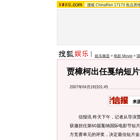
搜狐
ChinaRen
17173
焦点房
娱乐频道
>
电影 Movie
>
贾樟柯出任戛纳短片
2007年04月19日01:45
来
信报讯 昨天下午，记者从导演
获邀担任第60届戛纳国际电影节短
方竞赛单元的评奖，决定最佳短片金