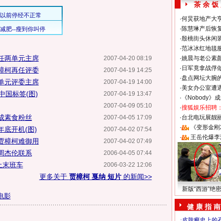
茶 余 饭
·
何炅获地产大亨
·
陈慧琳产后恢复
·
殷桃街头休闲装
·
范冰冰红地毯
任两单元主席
2007-04-20 08:19
·
姚晨与老公素
·
日军竟拿战俘
樟柯再任评委
2007-04-19 14:25
·
盘点网坛大腕
单元评委主席
2007-04-19 14:00
·
美女办公室遭
中国标签(图)
2007-04-19 13:47
·
《Nobody》
2007-04-09 05:10
·
搜狐娱乐招聘
成素食粉丝
2007-04-05 17:09
·
台北电玩展靓丽S
·
《变形金刚
底开机(图)
2007-04-02 07:54
·
王岳伦爆李
贾樟柯难御用
2007-04-02 07:49
周杰伦联系
2006-04-05 07:44
上末班车
2006-03-22 12:06
更多关于
贾樟柯 戛纳 短片
的新闻>>
新版“西游”绝
电影
健 康 指 南