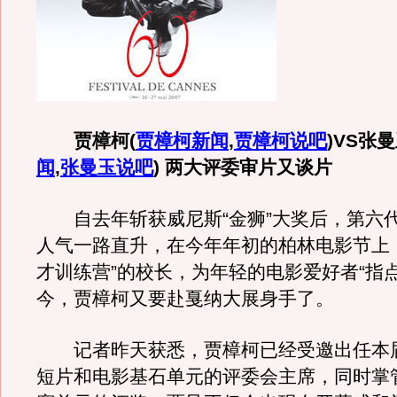
贾樟柯
(
贾樟柯新闻
,
贾樟柯说吧
)
VS张
闻
,
张曼玉说吧
)
两大评委审片又谈片
自去年斩获威尼斯“金狮”大奖后，第六
人气一路直升，在今年年初的柏林电影节上
才训练营”的校长，为年轻的电影爱好者“指
今，贾樟柯又要赴戛纳大展身手了。
记者昨天获悉，贾樟柯已经受邀出任本
短片和电影基石单元的评委会主席，同时掌