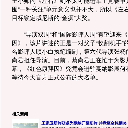
王小帅的《左右》则不太可能进军主竞赛单
围“一种关注”单元意义也并不大，所以《左
目标锁定威尼斯的“金狮”大奖。
“导演双周”和“国际影评人周”有望迎来
因》，该片讲述的正是一对父子“收割机手”
名影评人顾小白执笔编剧，第六代导演张杨
尚君担任导演。目前，蔡尚君正在忙于为影
幕，《红色康拜因》究竟会进驻戛纳影展何
等待今天官方正式公布的大名单。
相关新闻
王家卫新片获邀为戛纳开幕影片 并竞逐金棕榈奖