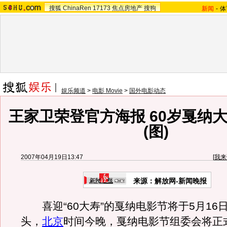
搜狐
ChinaRen
17173
焦点房地产
搜狗
新闻
-
体
娱乐频道
>
电影 Movie
>
国外电影动态
王家卫荣登官方海报 60岁戛纳
(图)
2007年04月19日13:47
[
我来
来源：解放网-新闻晚报
喜迎“60大寿”的戛纳电影节将于5月16
头，
北京
时间今晚，戛纳电影节组委会将正