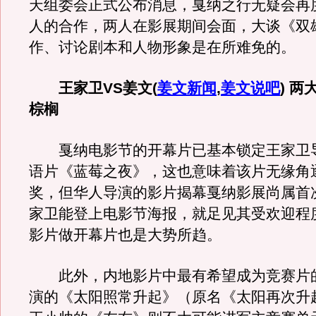
天组委会正式公布消息，戛纳之行无疑会再
人的合作，两人在影展期间会面，大谈《双
作、讨论剧本和人物形象是在所难免的。
王家卫VS姜文
(
姜文新闻
,
姜文说吧
)
两大
棕榈
戛纳电影节的开幕片已基本锁定王家卫
语片《蓝莓之夜》，这也意味着该片无缘角逐
奖，但华人导演的影片揭幕戛纳影展尚属首
家卫能登上电影节海报，就足见其受欢迎程
影片做开幕片也是大势所趋。
此外，内地影片中最有希望成为竞赛片
演的《太阳照常升起》（原名《太阳再次升