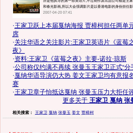
亦是他执导的第一部英语片,不过制作及出品公司都是王
和春光影画,所以大会强调影片是以香港电影的身份担任影展
2007-04-20 07:41
·
王家卫跃上本届戛纳海报 贾樟柯担任两单
席
·
关注华语之关注影片:王家卫英语片《蓝莓
夜》
·
资料:王家卫《蓝莓之夜》主要-诺拉·琼斯
·
公司称仅约满不再续 张曼玉王家卫正式“分
·
戛纳华语导演仍大热 姜文王家卫均有意报
赛
·
王家卫章子怡抵达戛纳 张曼玉压力大拒任
更多关于
王家卫 戛纳 张
相关搜索：
王家卫
戛纳
张曼玉
姜文
贾樟柯