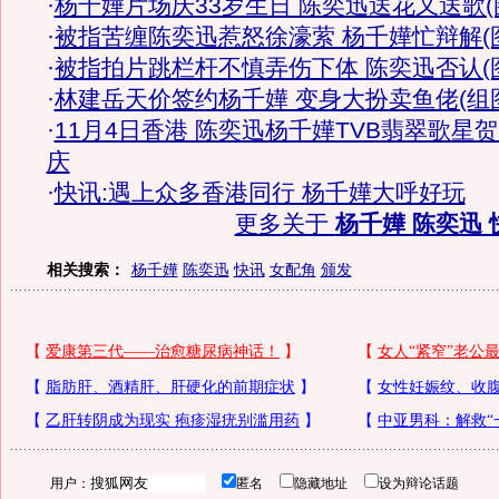
·
杨千嬅片场庆33岁生日 陈奕迅送花又送歌(
·
被指苦缠陈奕迅惹怒徐濠萦 杨千嬅忙辩解(
·
被指拍片跳栏杆不慎弄伤下体 陈奕迅否认(
·
林建岳天价签约杨千嬅 变身大扮卖鱼佬(组
·
11月4日香港 陈奕迅杨千嬅TVB翡翠歌星
庆
·
快讯:遇上众多香港同行 杨千嬅大呼好玩
更多关于
杨千嬅 陈奕迅 
相关搜索：
杨千嬅
陈奕迅
快讯
女配角
颁发
用户：
匿名
隐藏地址
设为辩论话题