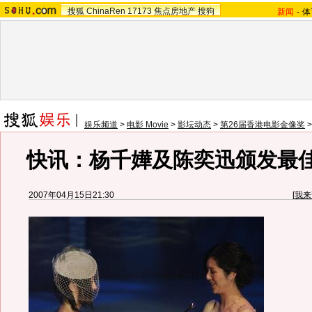
搜狐
ChinaRen
17173
焦点房地产
搜狗
新闻
-
体
娱乐频道
>
电影 Movie
>
影坛动态
>
第26届香港电影金像奖
快讯：杨千嬅及陈奕迅颁发最
2007年04月15日21:30
[
我来