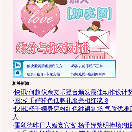
相关新闻
·
快讯:何超仪余文乐登台颁发最佳动作设计
·
图:杨千嬅粉色低胸礼服亮相红毯-3
·
快讯:杨千嬅身穿粉红色纱裙到场 气质优雅
人
·
雷颂德昨日大婚宴宾客 杨千嬅黎明捧场(组