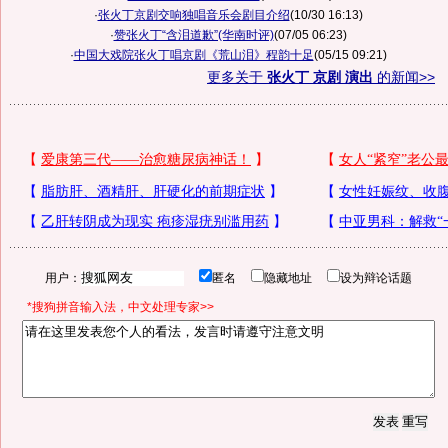
·
张火丁京剧交响独唱音乐会剧目介绍
(10/30 16:13)
·
赞张火丁“含泪道歉”(华南时评)
(07/05 06:23)
·
中国大戏院张火丁唱京剧《荒山泪》程韵十足
(05/15 09:21)
更多关于
张火丁 京剧 演出
的新闻>>
用户：
匿名
隐藏地址
设为辩论话题
*搜狗拼音输入法，中文处理专家>>