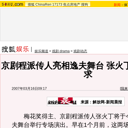
搜狐
ChinaRen
17173
焦点房地产
搜狗
新闻
-
体
娱乐频道
>
戏剧 drama
>
戏剧动态
京剧程派传人亮相逸夫舞台 张火
求
2007年03月16日09:17
[
我来
来源：解放网-新闻晨报
梅花奖得主、京剧程派传人张火丁将于
夫舞台举行专场演出。早在1个月前，这两