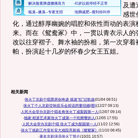
及遭
感世
化，通过醇厚幽婉的唱腔和依性而动的表演
来。而在《鸳鸯冢》中，一贯以青衣示人的
改以往穿褶子、舞水袖的扮相，第一次穿着
帕，扮演起十几岁的怀春少女王五姐。
相关新闻
·
张火丁京剧个唱票房创奇迹 戏迷“狂”过歌迷
(01/04 08:51)
·
张火丁个人京剧交响音乐会前说想要结婚(图)
(12/27 09:13)
·
人民大会堂办京剧个唱名角张火丁成梨园第一人
(12/07 09:14)
·
独家:程派艺术家张火丁成第一个吃螃蟹的人
(12/05 17:55)
·
人民大会堂办京剧个唱 张火丁成为梨园第一人
(11/22 12:56)
·
张火丁戏剧工作室长安大戏院亮新戏《鸳鸳冢》
(11/10 08:45)
·
著名京剧演员张火丁简介
(10/31 10:57)