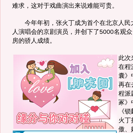
难求，这对于戏曲演出来说难能可贵。
今年年初，张火丁成为首个在北京人民
人演唱会的京剧演员，并创下了5000名观众
房的骄人成绩。
此次
在程
囊》
再在
程派
冢》
《锁
火丁
傲、