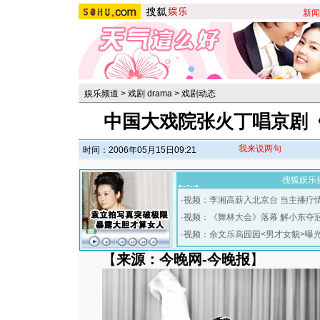
新闻
娱乐频道
>
戏剧 drama
>
戏剧动态
中国大戏院张火丁唱京剧
我来说两句
时间：2006年05月15日09:21
搜狐娱乐
·
视频：李湘高薪入北京台 当主播疗
·
视频：《舞林大会》落幕 解小东夺
·
视频：余文乐高园园<男才女貌>曝
【
来源：今晚网-今晚报
】