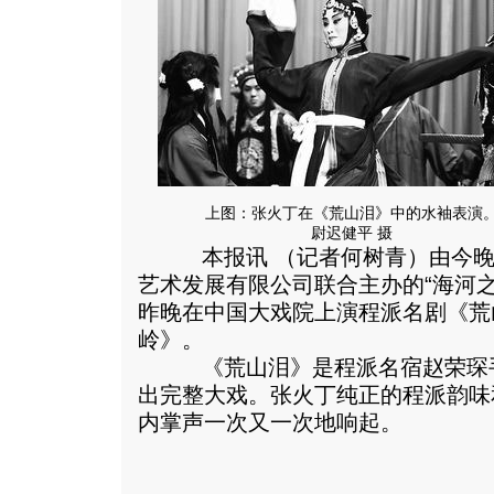
上图：张火丁在《荒山泪》中的水袖表演
尉迟健平 摄
本报讯 （记者何树青）由今晚
艺术发展有限公司联合主办的“海河
昨晚在中国大戏院上演程派名剧《荒
岭》。
《荒山泪》是程派名宿赵荣琛手
出完整大戏。张火丁纯正的程派韵味
内掌声一次又一次地响起。