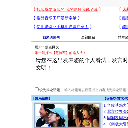
我来说两句
全部跟贴
精华
用户：
唯一能打出【范特西】的输入法！
设为辩论话题
【
娱乐辣图
】
【
娱乐热闻TOP
1
李俊基魅力
2
北京拉票会
3
周润发周杰
4
《南极大冒