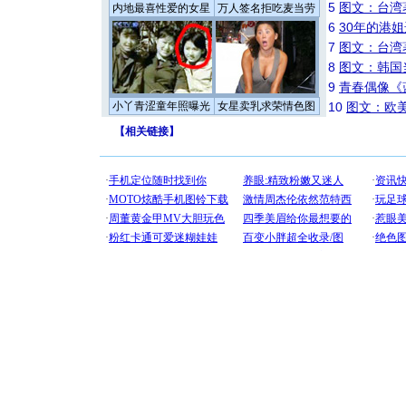
5
图文：台湾
内地最喜性爱的女星
万人签名拒吃麦当劳
6
30年的港
7
图文：台湾
8
图文：韩国
9
青春偶像《
小丫青涩童年照曝光
女星卖乳求荣情色图
10
图文：欧美
【
相关链接
】