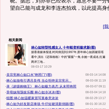
晓。据悉，刘亦菲已经表示，愿意不要一分
望自己能与成龙和李连杰拍戏，以此提高身
[
我
相关新闻
林心如转型性感女人 十年蜕变积极求新(图)
据香港媒体报道,时间倒流到1997年,那年林心如因被琼瑶
看中,演出《还珠格格》中的"紫薇"一角,令她一夜成名,红遍
两岸三地...
08-03-17 10:29
·
吴宗宪林心如口水"艳照门"(图)
08-03-14 14:08
·
林心如放电引诱吕良伟 当众拒绝吴宗宪示...
08-03-08 11:19
·
录《超级购物王》 林心如极力表态:从未照艳照
08-03-07 09:11
·
异母妹闯荡娱乐圈 林心如冷冰冰(图)
08-03-04 14:18
·
组图:林心如温暖家居写真春意浓浓
08-02-29 13:17
·
林心如为好友新店捧场 牛仔短裙清新俏丽(图)
08-01-30 16:22