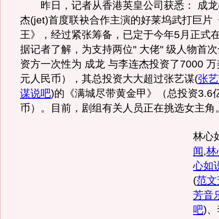
昨日，记者从香港英皇公司获悉： 成龙(ja
杰(jet)首度联袂合作主演的好莱坞武打巨片
王》，经过紧张筹备，已定于今年5月正式
据记者了解，为支持两位" 大佬" 级人物首
资方一次性为 成龙 与李连杰投资了7000 
元人民币），其总投资大大超过张艺谋
(
张艺
谋说吧
)
的《满城尽带黄金甲》（总投资3.6
币）。目前，剧组有关人员正在挑选女主角
林心
闻
,
林
心如
(
范文
芳音
吧
)
、