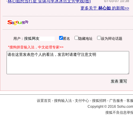
·
林心如想当打星 笑谈与李冰冰范文芳争戏(图)
07-03-07 10:38
更多关于
林心如
的新闻>>
用户：
匿名
隐藏地址
设为辩论话题
*搜狗拼音输入法，中文处理专家>>
设置首页
-
搜狗输入法
-
支付中心
-
搜狐招聘
-
广告服务
-
客
Copyright
©
2016 Sohu.com 
搜狐不良信息举