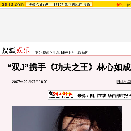
搜狐
ChinaRen
17173
焦点房地产
搜狗
新闻
-
体
娱乐频道
>
电影 Movie
>
电影新闻
“双J”携手《功夫之王》林心如
2007年03月07日18:01
[
我来说
来源：四川在线-华西都市报 