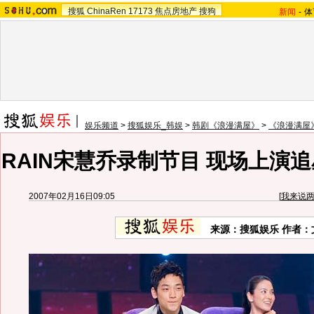
搜狐
ChinaRen
17173
焦点房地产
搜狗
新闻
-
体
娱乐频道
>
搜狐娱乐_韩娱
>
韩剧《浪漫满屋》
>
《浪漫满屋
RAIN宋慧乔录制节目 现场上演追
2007年02月16日09:05
[
我来说
来源：搜狐娱乐 作者：