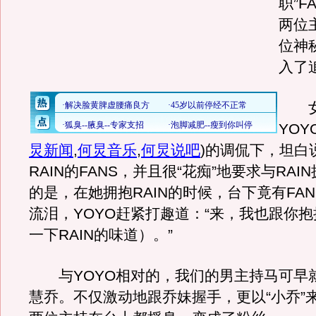
职”F
两位
位神
入了
女
YO
炅新闻
,
何炅音乐
,
何炅说吧
)
的调侃下，坦白
RAIN的FANS，并且很“花痴”地要求与RA
的是，在她拥抱RAIN的时候，台下竟有FA
流泪，YOYO赶紧打趣道：“来，我也跟你
一下RAIN的味道）。”
与YOYO相对的，我们的男主持马可早就
慧乔。不仅激动地跟乔妹握手，更以“小乔”