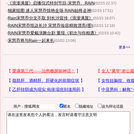
·
《浪漫满屋》启播仪式特别节目-宋慧乔、RAIN
(02/15 22:37)
·
独家组图:迷人宋慧乔惊艳全场 RAIN始终走神
(02/15 17:51)
·
Rain宋慧乔分文不取 到长沙宣传《浪漫满屋》
(02/15 16:07)
·
RAIN宋慧乔抵达长沙 宋慧乔妆容精致漂亮(图)
(02/15 12:18)
·
RAIN宋慧乔爱戴演舞台剧 重现《初次与你相遇》
(02/15 10:42)
·
宋慧乔将与Rain一起来长
(02/03 13:06)
更多>>
用户：
匿名
隐藏地址
设为辩论话题