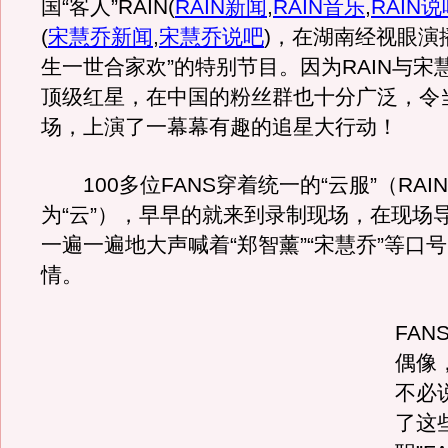
国“客人”RAIN
(
RAIN新闻
,
RAIN音乐
,
RAIN说
(
宋慧乔新闻
,
宋慧乔说吧
)
，在湖南经视眼演
生一世合家欢”的特别节目。因为RAIN与宋
顶级红星，在中国的粉丝群也十分广泛，令
场，上演了一幕幕有趣的追星大行动！
100多位FANS穿着统一的“云服”（RAIN
为“云”），早早的就来到录制现场，在现场
一遍一遍地大声喊着“郑智薰”“宋慧乔”等口
情。
FA
偶像
不必
了这