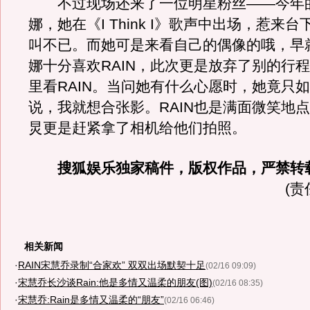
不过现场还来了一位明星粉丝——今年
娜，她在《I Think I》歌声中出场，惹来台
叫不已。而她可是来看自己的偶像的哦，早
娜十分喜欢RAIN，此次更是放弃了别的行
里看RAIN。当问她有什么心愿时，她竟只如
说，我就想合张影。RAIN也是满面微笑地
炅更是赶紧拿了相机给他们拍照。
搜狐娱乐独家稿件，版权作品，严禁转
(责
相关新闻
·
RAIN宋慧乔录制“合家欢” 双双出场默契十足
(02/16 09:09)
·
宋慧乔长沙谈Rain:他是多情又温柔的朋友(图)
(02/16 08:35)
·
宋慧乔:Rain是多情又温柔的“朋友”
(02/16 06:46)