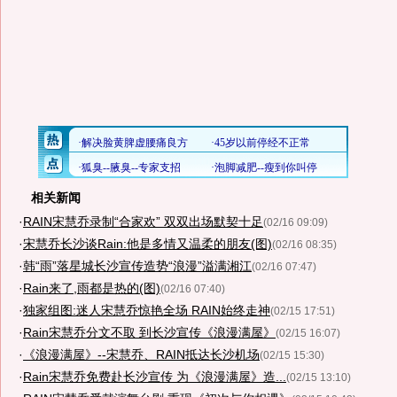
相关新闻
·
RAIN宋慧乔录制“合家欢” 双双出场默契十足
(02/16 09:09)
·
宋慧乔长沙谈Rain:他是多情又温柔的朋友(图)
(02/16 08:35)
·
韩“雨”落星城长沙宣传造势“浪漫”溢满湘江
(02/16 07:47)
·
Rain来了,雨都是热的(图)
(02/16 07:40)
·
独家组图:迷人宋慧乔惊艳全场 RAIN始终走神
(02/15 17:51)
·
Rain宋慧乔分文不取 到长沙宣传《浪漫满屋》
(02/15 16:07)
·
《浪漫满屋》--宋慧乔、RAIN抵达长沙机场
(02/15 15:30)
·
Rain宋慧乔免费赴长沙宣传 为《浪漫满屋》造...
(02/15 13:10)