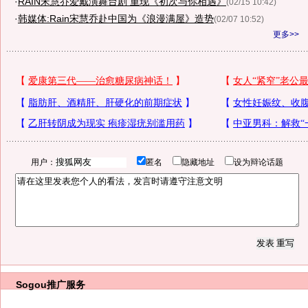
·
RAIN宋慧乔爱戴演舞台剧 重现《初次与你相遇》
(02/15 10:42)
·
韩媒体:Rain宋慧乔赴中国为《浪漫满屋》造势
(02/07 10:52)
更多>>
用户：
匿名
隐藏地址
设为辩论话题
Sogou推广服务