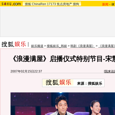
搜狐
ChinaRen
17173
焦点房地产
搜狗
新闻
-
体
娱乐频道
>
搜狐娱乐_韩娱
>
韩剧《浪漫满屋》
>
《浪漫满屋
《浪漫满屋》启播仪式特别节目-宋慧
2007年02月15日22:37
[
我来说
来源：搜狐娱乐