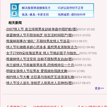
相关新闻
·
2007情人节 袁立绯闻男友赵岭单曲中唱护航(图)
(02/14 10:18)
·
谢霆锋情人节不陪张柏芝 坦言没时间陪产(图)
(02/13 10:03)
·
熊黛林闹事办“婚礼” 不期待男友情人节送花
(02/13 09:37)
·
情人节礼物蔡卓妍心思多多 最想男友亲制朱古力
(02/12 09:46)
·
女子订999朵玫瑰送男友 情人节挑起面子与钱包...
(02/11 07:03)
·
熊黛林情人节没安排 自称不限制男友自由(图)
(02/10 10:21)
·
布兰妮情人节前被新男友甩 恋情维持仅一个月
(02/09 11:40)
·
明骏女孩情人节征男友 爱我就给我跳支舞
(02/14 12:06)
·
相约情人节大餐 古巨基与张柏芝互送浪漫礼物
(02/14 09:31)
·
情人节没人送礼 张柏芝人前风光人后神伤(图)
(01/17 09:47)
更多>>