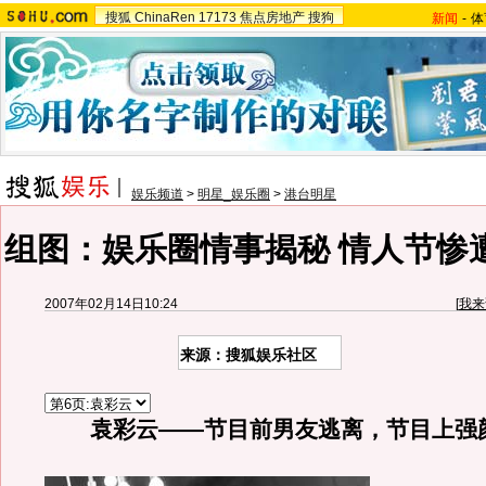
搜狐
ChinaRen
17173
焦点房地产
搜狗
新闻
-
体
娱乐频道
>
明星_娱乐圈
>
港台明星
组图：娱乐圈情事揭秘 情人节惨
2007年02月14日10:24
[
我来
来源：搜狐娱乐社区
袁彩云——节目前男友逃离，节目上强