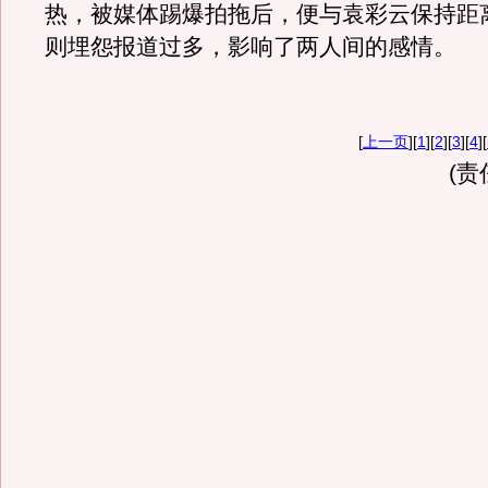
热，被媒体踢爆拍拖后，便与袁彩云保持距
则埋怨报道过多，影响了两人间的感情。
[
上一页
][
1
][
2
][
3
][
4
][
(责