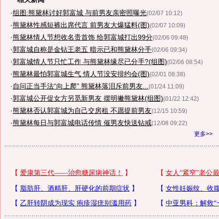
·
组图:熊黛林讨好郭富城 与前男友亲密照曝光
(02/07 10:12)
·
熊黛林性感短裤出席代言 前男友大爆猛料(图)
(02/07 10:09)
·
熊黛林情人节想收名贵首饰 给郭富城打出99分
(02/06 09:48)
·
郭富城自称是金钻王老五 暗示已和熊黛林分手
(02/06 09:34)
·
郭富城情人节只忙工作 与熊黛林缘尽已分手?(组图)
(02/06 08:54)
·
熊黛林最怕郭富城生气 情人节没安排约会(图)
(02/01 08:38)
·
自问正当手法“向上爬” 熊黛林落泪斥前男友...
(01/24 11:09)
·
郭富城公开促女方另觅新男友 摆明撇熊黛林(组图)
(01/22 12:42)
·
熊黛林否认郭富城为自己交房租 不愿提前男友
(12/15 10:59)
·
熊黛林每日与郭富城电话传情 催男友快送钻戒
(12/08 09:22)
更多>>