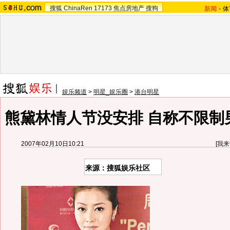
搜狐
ChinaRen
17173
焦点房地产
搜狗
新闻
-
体
娱乐频道
>
明星_娱乐圈
>
港台明星
熊黛林情人节没安排 自称不限制男
2007年02月10日10:21
[
我来
来源：搜狐娱乐社区