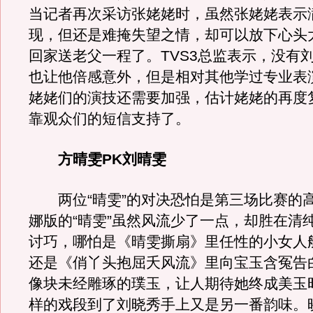
当记者再次采访张姥姥时，虽然张姥姥表示
现，但还是难掩失望之情，却可以放下心头
回家送老父一程了。TVS3总监表示，没有
也让他倍感意外，但是相对其他学过专业表
姥姥们的演技还需要加强，估计姥姥的再度
靠观众们的短信支持了。
方晴雯PK刘晴雯
两位“晴雯”的对决恐怕是第三场比赛的
娜版的“晴雯”虽然风流少了一点，却胜在清
讨巧，哪怕是《晴雯撕扇》里任性的小女人
还是《俏丫头抱屈夭风流》里向宝玉含冤告
像块未经雕琢的璞玉，让人期待她终成美玉
样的戏段到了刘晓秀手上又是另一番韵味。