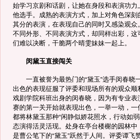
始学习京剧和话剧，让她在身段和表演功力
他选手。成熟的表演方式，加上对角色深刻
其分的表演，在表现自己的同时又感染观众
不同外形、不同表演方式，却同样出彩，这
们难以决断，干脆两个晴雯妹妹一起上。
闵黛玉直接闯关
一直被誉为最热门的“黛玉”选手闵春晓
出色的表现征服了评委和现场所有的观众顺
戏剧学院科班出身的闵春晓，因为有专业表
赛的第一关开始就表现出色，一举一动，一
都将林黛玉那种“闲静似娇花照水，行动如弱
态演得活灵活现。处身在亭台楼榭的园林中
是曹公笔下的“黛玉”跃然于人间。评委谭飞