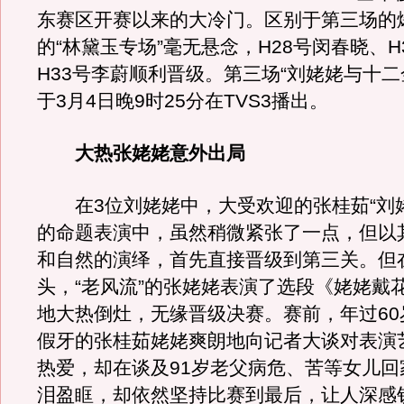
东赛区开赛以来的大冷门。区别于第三场的
的“林黛玉专场”毫无悬念，H28号闵春晓、H
H33号李蔚顺利晋级。第三场“刘姥姥与十二
于3月4日晚9时25分在TVS3播出。
大热张姥姥意外出局
在3位刘姥姥中，大受欢迎的张桂茹“刘姥
的命题表演中，虽然稍微紧张了一点，但以
和自然的演绎，首先直接晋级到第三关。但
头，“老风流”的张姥姥表演了选段《姥姥戴
地大热倒灶，无缘晋级决赛。赛前，年过60
假牙的张桂茹姥姥爽朗地向记者大谈对表演
热爱，却在谈及91岁老父病危、苦等女儿回
泪盈眶，却依然坚持比赛到最后，让人深感