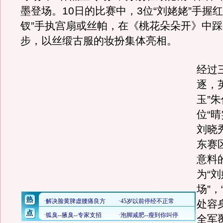
墨登场。10日的比赛中，3位“刘姥姥”手握红
钗”手执宫扇或丝帕，在《桃花朵朵开》中
步，以丝缎古服的妆扮集体亮相。
经过
逐，
玉”
位“
刘晓
东赛
意料
为“
场”，
处容
全军