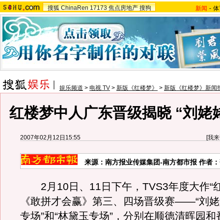
搜狐
ChinaRen
17173
焦点房地产
搜狗
新闻
-
体
娱乐频道
>
电视 TV
>
新版《红楼梦》
>
新版《红楼梦》新闻
红楼梦中人广东晋级揭晓 “刘姥
2007年02月12日15:55
[
我来
来源：南方报业传媒集团-南方都市报 作者
2月10日、11日下午，TVS3年度大作“
《敢拼才会赢》第三、四场晋级赛——“刘
专场”和“林黛玉专场”，分别在顺德清晖园