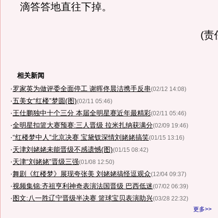
滴答答地直往下掉。
(责
相关新闻
·
罗家英为做评委全面停工 谢晖佟晨洁携手反串
(02/12 14:08)
·
五美女“红楼”梦圆(图)
(02/11 05:46)
·
王仕鹏独中十个三分 本届全明星赛近年最精彩
(02/11 05:46)
·
全明星扣篮大赛预赛:三人晋级 拉米扎纳获满分
(02/09 19:46)
·
“红楼梦中人”北京决赛 宝黛钗深情刘姥姥搞笑
(01/15 13:16)
·
天津刘姥姥未能晋级不感遗憾(图)
(01/15 08:42)
·
天津“刘姥姥”晋级三强
(01/08 12:50)
·
舞剧《红楼梦》展现夸张美 刘姥姥搞怪逗观众
(12/04 09:37)
·
视频集锦:齐祖亨利神奇表演法国晋级 巴西低迷
(07/02 06:39)
·
图文:八一胜辽宁晋级半决赛 篮球宝贝表演助兴
(03/28 22:32)
更多>>