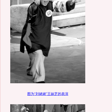
图为“刘姥姥”王妹芝的表演