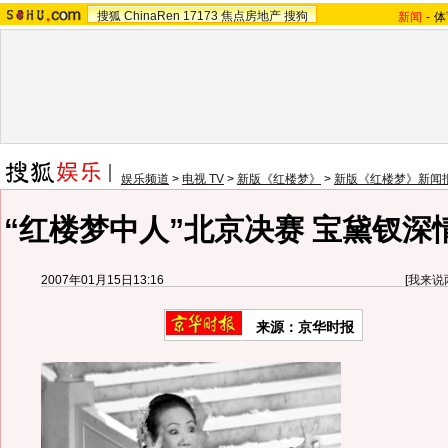
搜狐
ChinaRen
17173
焦点房地产
搜狗
新闻
-
体
娱乐频道
>
电视 TV
>
新版《红楼梦》
>
新版《红楼梦》新闻
“红楼梦中人”北京决赛 宝黛钗深
2007年01月15日13:16
[
我来说
来源：京华时报