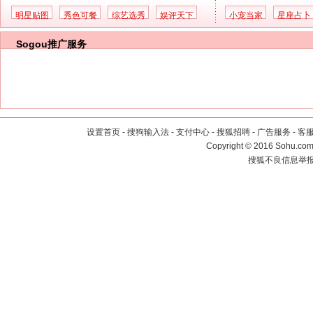
明星贴图
秀色可餐
综艺选秀
娱评天下
小宠当家
星座占卜
Sogou推广服务
设置首页
-
搜狗输入法
-
支付中心
-
搜狐招聘
-
广告服务
-
客
Copyright
©
2016 Sohu.com 
搜狐不良信息举