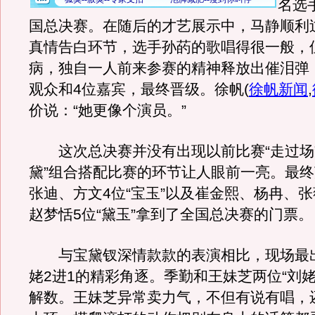
名选
国总决赛。在随后的才艺展示中，马静顺利
真情告白环节，选手孙菂的歌唱得很一般，
病，独自一人前来参赛的精神释放出催泪弹
观众和4位嘉宾，最终晋级。徐帆
(
徐帆新闻
,
价说：“她更像个演员。”
这次总决赛并没有出现以前比赛“走过场”
黛”组合搭配比赛的环节让人眼前一亮。最
张迪、方文4位“宝玉”以及崔金熙、杨冉、
赵梦恬5位“黛玉”拿到了全国总决赛的门票。
与宝黛钗深情款款的表演相比，现场最
姥2进1的精彩角逐。季勤和王妹芝两位“刘姥
解数。王妹芝异常卖力气，不但有说有唱，