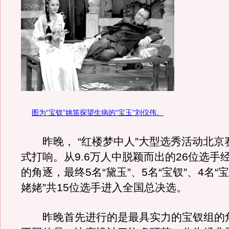
图为“宝钗”姚笛探望生病的“宝玉”刘仪伟。
昨晚， “红楼梦中人”大型选秀活动北京
式打响。从9.6万人中脱颖而出的26位选手
的角逐，最终5名“黛玉”、5名“宝钗”、4名“宝
姥姥”共15位选手进入全国总决选。
昨晚首先进行的是最具实力的宝钗组的