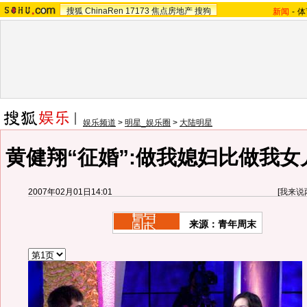
搜狐
ChinaRen
17173
焦点房地产
搜狗
新闻
-
体
娱乐频道
>
明星_娱乐圈
>
大陆明星
黄健翔“征婚”:做我媳妇比做我女
2007年02月01日14:01
[
我来说
来源：青年周末