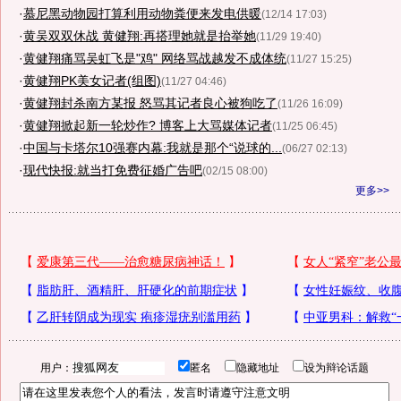
·
慕尼黑动物园打算利用动物粪便来发电供暖
(12/14 17:03)
·
黄吴双双休战 黄健翔:再搭理她就是抬举她
(11/29 19:40)
·
黄健翔痛骂吴虹飞是"鸡" 网络骂战越发不成体统
(11/27 15:25)
·
黄健翔PK美女记者(组图)
(11/27 04:46)
·
黄健翔封杀南方某报 怒骂其记者良心被狗吃了
(11/26 16:09)
·
黄健翔掀起新一轮炒作? 博客上大骂媒体记者
(11/25 06:45)
·
中国与卡塔尔10强赛内幕:我就是那个“说球的...
(06/27 02:13)
·
现代快报:就当打免费征婚广告吧
(02/15 08:00)
更多>>
用户：
匿名
隐藏地址
设为辩论话题