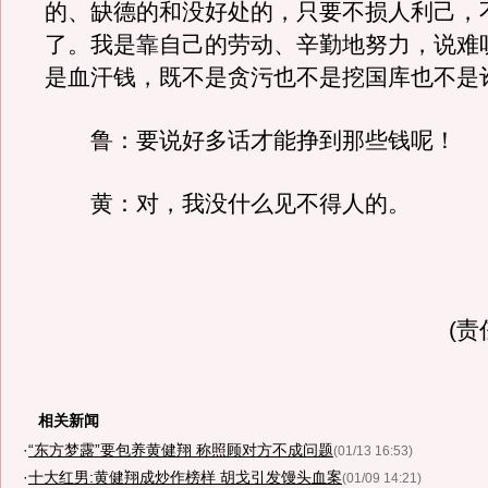
的、缺德的和没好处的，只要不损人利己，
了。我是靠自己的劳动、辛勤地努力，说难
是血汗钱，既不是贪污也不是挖国库也不是
鲁：要说好多话才能挣到那些钱呢！
黄：对，我没什么见不得人的。
(责
相关新闻
·
“东方梦露”要包养黄健翔 称照顾对方不成问题
(01/13 16:53)
·
十大红男:黄健翔成炒作榜样 胡戈引发馒头血案
(01/09 14:21)