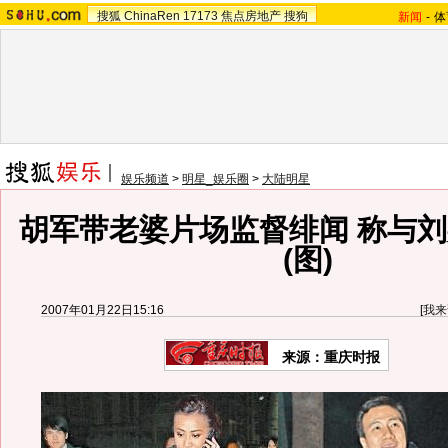
搜狐
ChinaRen
17173
焦点房地产
搜狗
新闻
-
体
娱乐频道
>
明星_娱乐圈
>
大陆明星
胡军带老婆片场监督绯闻 称与
(图)
2007年01月22日15:16
[
我来
来源：重庆时报