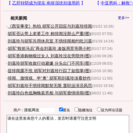
相关新闻
更多>>
·
《西安事变》热拍 胡军公开回应与刘嘉玲绯闻
(01/22 10:26)
·
胡军否认带上老婆工作 称绯闻没那么严重(图)
(01/22 07:55)
·
刘嘉玲与胡军共用休息室 不惧绯闻相约吃川菜
(01/18 14:24)
·
胡军“鞍前马后”再会刘嘉玲 凑饭局苦等两小时
(01/17 07:24)
·
胡军香港购物狠过女人 刘嘉玲没在旁陪伴(图)
(12/30 09:28)
·
刘嘉玲胡军收敛行动避嫌 分头出门不同车(图)
(12/29 08:03)
·
提绯闻露不悦 胡军对刘嘉玲行踪了如指掌(图)
(12/16 10:38)
·
绯闻、激情戏、申“奥” 胡军和刘嘉玲淡看炒作
(10/12 11:50)
·
胡军刘嘉玲不惧绯闻默契无限 显职业演员风范
(10/10 19:34)
·
刘嘉玲白色低胸晚装亮相 与胡军毋惧绯闻(图)
(06/22 11:46)
用户：
匿名
隐藏地址
设为辩论话题