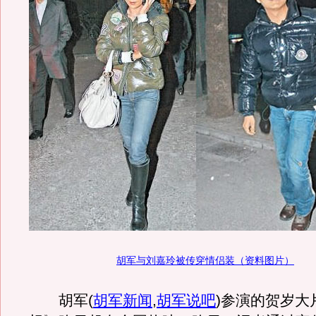
胡军与刘嘉玲被传穿情侣装（资料图片）
胡军
(
胡军新闻
,
胡军说吧
)
参演的贺岁大