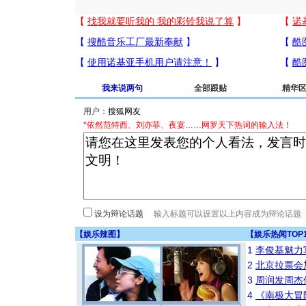
我来说两句
全部跟贴
精华
用户：
*依然范特西、刘亦菲、夜宴……网罗天下热词的输入法！
设为辩论话题
【
娱乐辣图
】
【
娱乐热闻TOP
1
李俊基魅力
2
北京拉票会
3
周润发周杰
4
《南极大冒