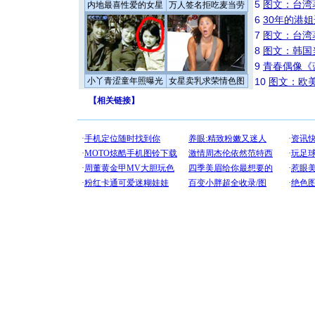
5
图文：台湾
内地最喜性爱的女星
万人签名拒吃麦当劳
6
30年的港
7
图文：台湾
8
图文：韩国
9
青春偶像《
小丫青涩童年照曝光
女星卖乳求荣情色图
10
图文：欧美
【
相关链接
】