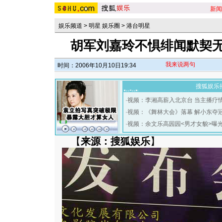
新闻
娱乐频道
>
明星 娱乐圈
>
港台明星
胡军刘嘉玲不惧绯闻默契无
我来说两句
时间：2006年10月10日19:34
搜狐娱乐
·
视频：李湘高薪入北京台 当主播疗
·
视频：《舞林大会》落幕 解小东夺
·
视频：余文乐高园园<男才女貌>曝
【
来源：搜狐娱乐
】