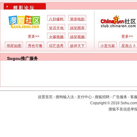
精 彩 论 坛
八卦爆料
第壹电影
笑话天地
搞笑图库
更多>>
更多>>
火爆视频
搞笑视频
明星贴图
秀色可餐
综艺选秀
娱评天下
小宠当家
星座占卜
Sogou推广服务
设置首页
-
搜狗输入法
-
支付中心
-
搜狐招聘
-
广告服务
-
客
Copyright
©
2016 Sohu.com 
搜狐不良信息举