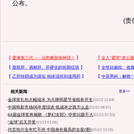
公布。
(责
相关新闻
更多>>
·
金球奖礼包大幅缩水 为大牌明星节省税务开支
(01/12 12:04)
·
中国电影市场06年度综述:低成本之路怎么走
(01/15 08:07)
·
64届金球奖将揭晓 《梦幻女郎》夺奖问题不大
(01/15 07:53)
·
“金球”后天开奖
(01/13 01:06)
·
代言拍片全年忙不停 中国身价最高的女星(图)
(01/12 13:26)