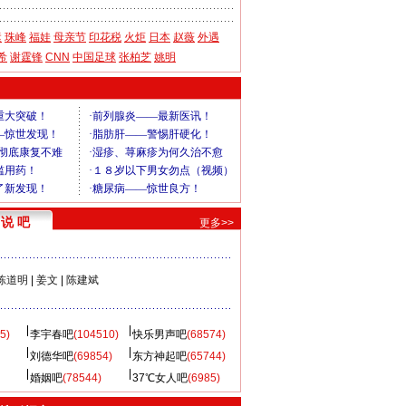
运
珠峰
福娃
母亲节
印花税
火炬
日本
赵薇
外遇
希
谢霆锋
CNN
中国足球
张柏芝
姚明
说 吧
更多>>
陈道明
|
姜文
|
陈建斌
5)
李宇春吧
(104510)
快乐男声吧
(68574)
刘德华吧
(69854)
东方神起吧
(65744)
婚姻吧
(78544)
37℃女人吧
(6985)