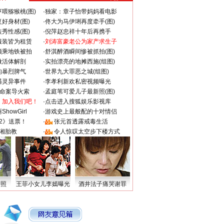
喂猕猴桃(图)
·
独家：章子怡带妈妈看电影
好身材(图)
·
佟大为马伊琍再度牵手(图)
秀性感(图)
·
倪萍赵忠祥十年后再携手
服装皆为租赁
·
刘涛富豪老公为家产求生子
颜乘地铁被拍
·
舒淇醉酒瞬间惨被抓拍(图)
做活体解剖
·
实拍漂亮的地摊西施(组图)
的暴烈脾气
·
世界九大罪恶之城(组图)
遇灵异事件
·
李孝利新欢私密视频曝光
成命案导火索
·
孟庭苇可爱儿子最新照(图)
：加入我们吧！
·
点击进入搜狐娱乐影视库
howGirl
·
游戏史上最般配的十对情侣
2》送票！
·
张元首透露戒毒生活
湘胎教
·
令人惊叹太空步下楼方式
密照
王菲小女儿李嫣曝光
酒井法子痛哭谢罪