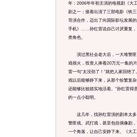
年：2006年年初主演的电视剧《大
剧之一；接着出演了三部电影《铁三
导演合作，迈出了向国际影坛发展的
手机》……孙红雷说自己讨厌重复，
类角色。
演过黑社会老大后，一大堆警匪剧
戏很火，投资人捧着20万元一集的
雷一句“太没劲了！”就把人家回绝
戏以后能够静下来，从那个纷繁复杂
还能够比较踏实地活着。”孙红雷得
的一点小聪明。
这几年，找孙红雷演的剧本太多了
警匪戏、武打戏，甚至包括偶像剧，
一个角落，让自己安静下来。《大工