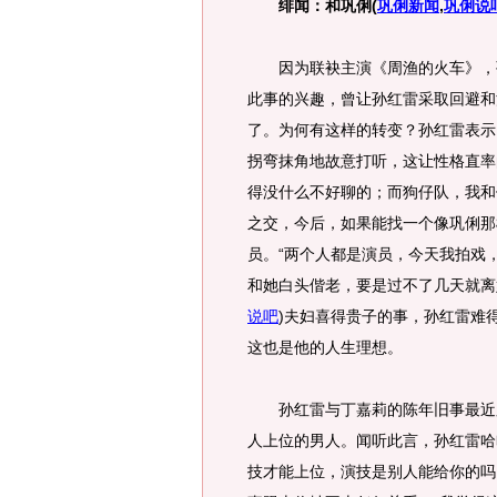
绯闻：和巩俐
(
巩俐新闻
,
巩俐说
因为联袂主演《周渔的火车》，孙
此事的兴趣，曾让孙红雷采取回避和
了。为何有这样的转变？孙红雷表示
拐弯抹角地故意打听，这让性格直率
得没什么不好聊的；而狗仔队，我和
之交，今后，如果能找一个像巩俐那
员。“两个人都是演员，今天我拍戏
和她白头偕老，要是过不了几天就离
说吧
)
夫妇喜得贵子的事，孙红雷难
这也是他的人生理想。
孙红雷与丁嘉莉的陈年旧事最近又
人上位的男人。闻听此言，孙红雷哈
技才能上位，演技是别人能给你的吗