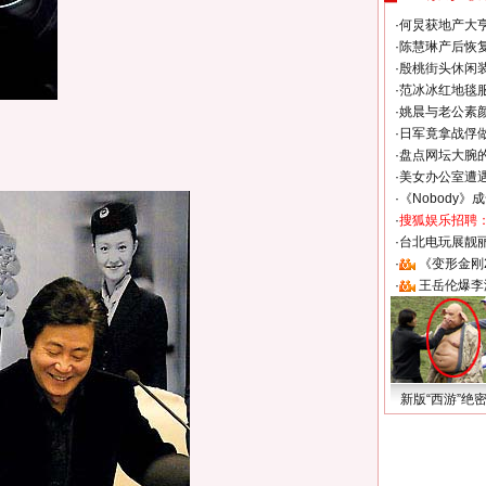
·
何炅获地产大亨
·
陈慧琳产后恢复
·
殷桃街头休闲装
·
范冰冰红地毯
·
姚晨与老公素
·
日军竟拿战俘
·
盘点网坛大腕
·
美女办公室遭
·
《Nobody》
·
搜狐娱乐招聘
·
台北电玩展靓丽S
·
《变形金刚
·
王岳伦爆李
新版“西游”绝