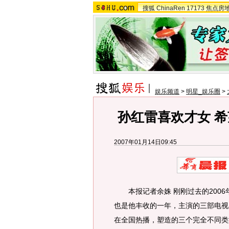
搜狐
ChinaRen
17173
焦点房
娱乐频道
>
明星_娱乐圈
>
孙红雷喜欢才女 希
2007年01月14日09:45
本报记者余姝 刚刚过去的2006
也是他丰收的一年，主演的三部电视
在全国热播，塑造的三个完全不同类