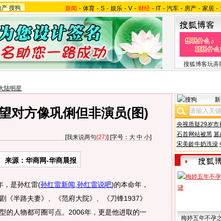
地产
搜狗
新闻
-
体育
-
S
-
娱乐
-
V
-
财经
-
IT
-
汽车
-
房产
-
家居
-
搜狐博客玩弄
大陆明星
新
望对方像巩俐但非演员(图)
央视质疑29岁市
石首网站被黑
篡
[
我来说两句
(27)
] [字号：
大
中
小
]
宋美龄牛奶洗澡
来源：华商网-华商晨报
年，是孙红雷
(
孙红雷新闻
,
孙红雷说吧
)
的本命年，
剧《半路夫妻》、《范府大院》、《刀锋1937》
型的人物都可圈可点。2006年，更是他进取的一
梅婷五年不孕