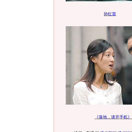
孙红雷
《落地，请开手机》