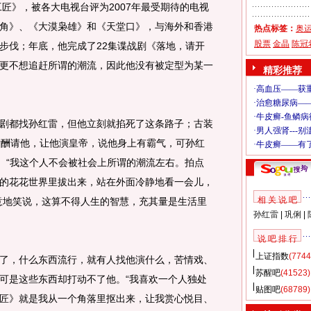
工匠》，被各大电视台评为2007年最受期待的电视
角》、《大漠枭雄》和《天堂口》，与海外和香港
热点标签：
奥
股票
金晶
陈冠
步伐；年底，他完成了22集谍战剧《落地，请开
更不想追赶所谓的潮流，因此他没有被定型为某一
精彩推荐
都找孙红雷，但他立刻就掐死了这条路子；古装
片酬请他，让他演皇帝，说他身上有霸气，可孙红
了。“我这个人不会被社会上所谓的潮流左右。拍点
的花花世界里拔出来，站在外面冷静地看一会儿，
相 关 说 吧
意地笑说，这算不得人生的智慧，充其量是生活里
孙红雷
|
巩俐
|
说 吧 排 行
上证指数
(7744
，什么东西流行，就有人找他演什么，苦情戏、
苏醒吧
(41523)
可是这些东西却打动不了他。“我喜欢一个人独处
贴图吧
(68789)
匠》就是我从一个角落里抠出来，让我赏心悦目、