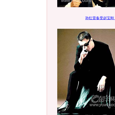
孙红雷备受赵宝刚