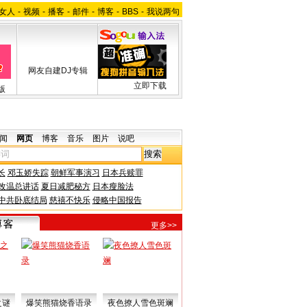
女人
-
视频
-
播客
-
邮件
-
博客
-
BBS
-
我说两句
网友自建DJ专辑
立即下载
版
闻
网页
博客
音乐
图片
说吧
长
邓玉娇失踪
朝鲜军事演习
日本兵赎罪
改温总讲话
夏日减肥秘方
日本瘦脸法
中共卧底结局
慈禧不快乐
侵略中国报告
更多>>
之谜
爆笑熊猫烧香语录
夜色撩人雪色斑斓