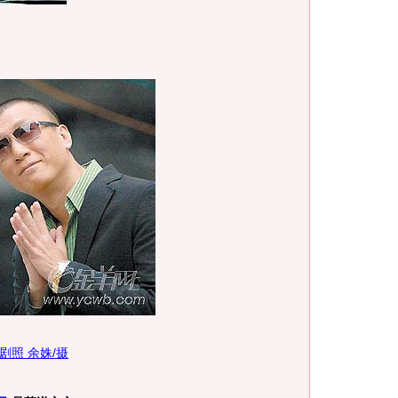
剧照 余姝/摄