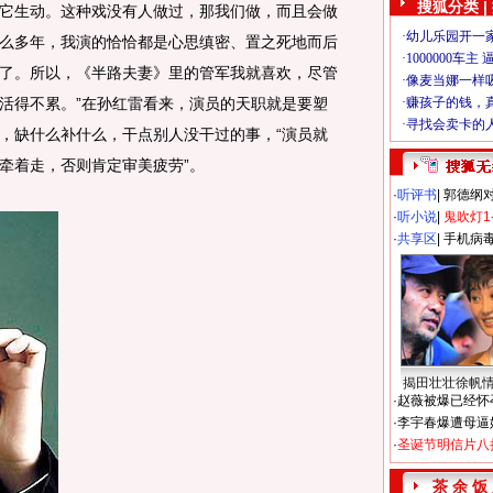
搜狐分类 |
它生动。这种戏没有人做过，那我们做，而且会做
么多年，我演的恰恰都是心思缜密、置之死地而后
了。所以，《半路夫妻》里的管军我就喜欢，尽管
活得不累。”在孙红雷看来，演员的天职就是要塑
，缺什么补什么，干点别人没干过的事，“演员就
牵着走，否则肯定审美疲劳”。
·
听评书
|
郭德纲
·
听小说
|
鬼吹灯1
·
共享区
|
手机病
揭田壮壮徐帆
·
赵薇被爆已经怀
·
李宇春爆遭母逼
·
圣诞节明信片八
茶 余 饭