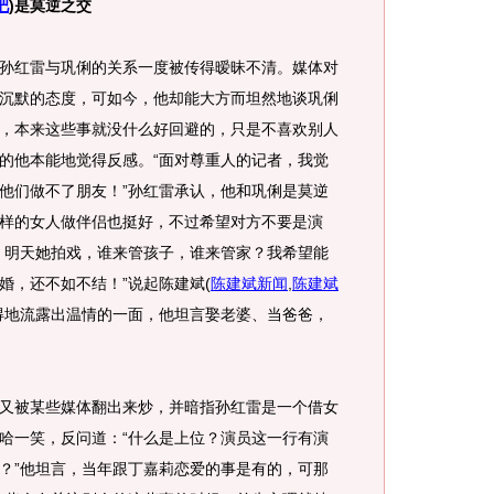
吧
)
是莫逆之交
红雷与巩俐的关系一度被传得暧昧不清。媒体对
沉默的态度，可如今，他却能大方而坦然地谈巩俐
，本来这些事就没什么好回避的，只是不喜欢别人
的他本能地觉得反感。“面对尊重人的记者，我觉
他们做不了朋友！”孙红雷承认，他和巩俐是莫逆
样的女人做伴侣也挺好，不过希望对方不要是演
，明天她拍戏，谁来管孩子，谁来管家？我希望能
婚，还不如不结！”说起陈建斌
(
陈建斌新闻
,
陈建斌
得地流露出温情的一面，他坦言娶老婆、当爸爸，
被某些媒体翻出来炒，并暗指孙红雷是一个借女
哈一笑，反问道：“什么是上位？演员这一行有演
？”他坦言，当年跟丁嘉莉恋爱的事是有的，可那