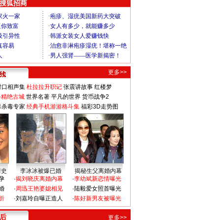
 搜狐招商
更多>>
对口相声集
杜拉拉升职记
张震讲故事
红楼梦
-精绝古城
世界名著
平凡的世界
货币战争2
毒杀毒专家
经典手机游游格斗集
福彩3D走势图
情史
李冰冰被爆已婚
揭秘生父离婚内幕
孕
·
揭刘晓庆离婚内幕
·
李幼斌新恋情曝光
婚
·
周迅王艳婆媳相见
·
陆毅爱女照首曝光
折
·
刘嘉玲自曝正造人
·
陈好新男友被曝光
 后
更多>>