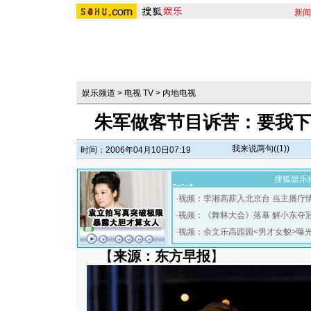
新闻
娱乐频道
>
电视 TV
>
内地电视
朱军做客节目诉苦：要我下
我来说两句(
(1)
)
时间：2006年04月10日07:19
搜狐娱乐
·
视频：李湘高薪入北京台 当主播疗
·
视频：《舞林大会》落幕 解小东夺
·
视频：余文乐高园园<男才女貌>曝
【
来源：东方早报
】