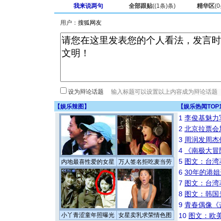
我来说两句
全部跟贴
(
(1条)
条)
精华区
(
0
用户：
设为辩论话题
【
娱乐辣图
】
【
娱乐热闻TOP
1
李俊基魅力
2
北京拉票会
3
周润发周杰
4
《南极大冒
5
图文：台湾
内地最喜性爱的女星
万人签名拒吃麦当劳
6
30年的港
7
图文：台湾
8
图文：韩国
9
青春偶像《
小丫青涩童年照曝光
女星卖乳求荣情色图
10
图文：欧美