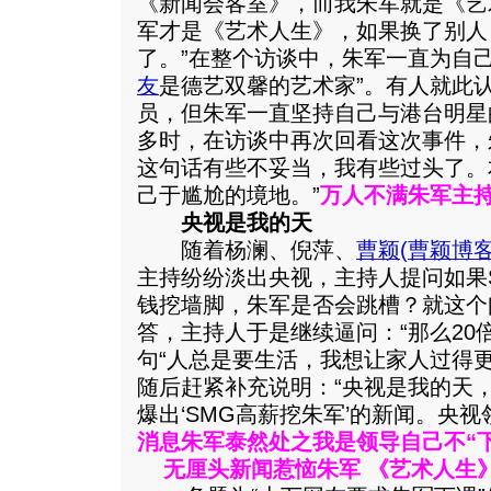
《新闻会客室》，而我朱军就是《艺术
军才是《艺术人生》，如果换了别人
了。”在整个访谈中，朱军一直为自
友
是德艺双馨的艺术家”。有人就此
员，但朱军一直坚持自己与港台明星
多时，在访谈中再次回看这次事件，
这句话有些不妥当，我有些过头了。
己于尴尬的境地。”
万人不满朱军主持
央视是我的天
随着杨澜、倪萍、
曹颖
(
曹颖博
主持纷纷淡出央视，主持人提问如果S
钱挖墙脚，朱军是否会跳槽？就这个
答，主持人于是继续逼问：“那么20
句“人总是要生活，我想让家人过得
随后赶紧补充说明：“央视是我的天
爆出‘SMG高薪挖朱军’的新闻。央视
消息朱军泰然处之我是领导自己不“下
无厘头新闻惹恼朱军 《艺术人生》