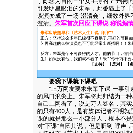
了陈蓉为首的三个女主持的“严刑拷
引发明星眼泪的朱军，此番遇上了千
谈演变成了一场“澄清会”，细数外
澄清。
朱军首次回应下课说 称说煽情
朱军应该趁早和《艺术人生》说“拜拜”?
正方：坚持这么多年已经很不容易了,再好的节目
艺再高超的杂技演员也不可能经常出新招啊！！朱军
反方：朱军是个不可多得的人才。他的节目，儒雅
生》如果没有他，我们就不看了！朱军你千万不要和
【
支持
】 【
反对
】 【
要我下课就下课吧
“上万网友要求朱军下课”一事引
的风口浪尖上。朱军将此归结为一种
自己上网看了，说是万人签名，其实
的只有400人，是有媒体记者不明
课的就是那么一小部分人，根本不是
对“下课”自圆其说，但是听到“呼声”