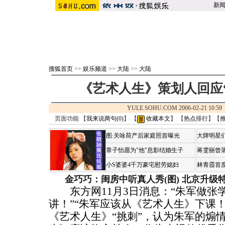
新
搜狐首页
>>
娱乐频道
>>
大陆
>>
大陆
《艺术人生》策划人回应
YULE.SOHU.COM 2006-02-21 10
页面功能 【
我来说两句(
0
)
】 【
收藏本文
】 【
热点排行
】【
图:关咏荷产后家庭照首曝光
大牌明星们
章子怡愿为"他"息影结婚生子
蒋雯丽曾
小S婆婆4千万豪宅慰劳媳妇
林青霞首
金巧巧：闺房中听真人秀(图)
北京升级
东方网11月3日消息：“朱军做张
讲！”“朱军应该从《艺术人生》下课
《艺术人生》“挑刺”，认为朱军的煽