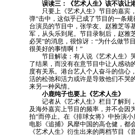
误读三：《艺术人生》该不该让港
只要上《艺术人生》节目的嘉宾，
弹”击中，这似乎已成了节目的一条规
台演员的节目中，张学友、赵雅芝等
军，从头乐到尾。节目录制后，赵雅芝
必哭”的消息，很惊讶：“为什么做节
很美好的事情啊！”
节目解读：有人说《艺术人生》哭
了结果，而没有在意节目中让人感动
度有关系。港台艺人个人奋斗的信心
活的松弛和活力或许是导致他们不哭
来另一种风情。
小鹿纯子也要上《艺术人生》
记者从《艺术人生》栏目了解到，
及海外嘉宾上节目的频率，并不会因为
拍”而停止。在《排球女将》中扮演小
电影《追捕》风靡中国的高仓健，都
《艺术人生》衍生出来的两档节目《