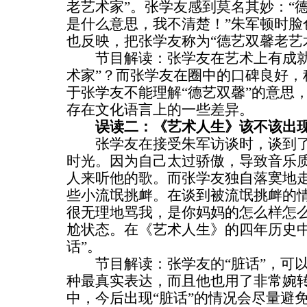
老艺术家”。张学友感到莫名其妙：“
是什么意思，我不清楚！”朱军顿时脸
也反映，把张学友称为“德艺双馨老艺
节目解读：张学友在艺术上有成就
术家”？而张学友在圈中的口碑良好，
于张学友不能理解“德艺双馨”的意思
存在文化语言上的一些差异。
误读二：《艺术人生》该不该出现
张学友在接受朱军访谈时，谈到了自
时光。因为自己太过骄傲，导致音乐
人来听他的歌。而张学友独自落寞地
些小流氓挑衅。在谈到被流氓挑衅的情
很无理地骂我，是你妈妈的怎么样怎么
尬状态。在《艺术人生》的四年历史中
话”。
节目解读：张学友的“脏话”，可以
种最真实表达，而且他也用了非常婉
中，今后出现“脏话”的情况会尽量避