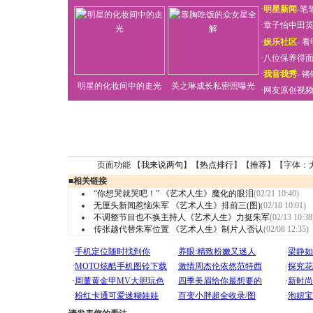
·
明星新闻
-
笔
·
章子怡中田
·
娱乐社区
-
看
·
八位保养得
·
我音我秀
-
锵
明星的化妆间中的走光
关之琳成长私密照曝光
·
网友原创视
页面功能 【
我来说两句
】【
热点排行
】【
推荐
】【字体：
■
相关链接
“你想哭就哭吧！” 《艺术人生》魔化的眼泪
(02/21 10:40)
无厘头新闻惹恼朱军 《艺术人生》排前三(图)
(02/18 10:01)
不调整节目也不换主持人《艺术人生》力挺朱军
(02/13 10:38
传张越代替朱军位置 《艺术人生》制片人否认
(02/08 12:35)