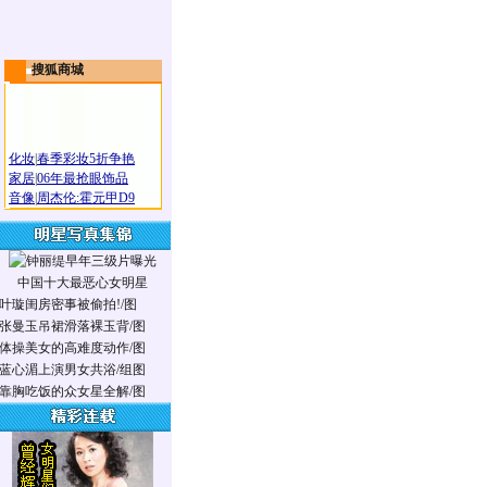
搜狐商城
化妆
|
春季彩妆5折争艳
家居
|
06年最抢眼饰品
音像
|
周杰伦:霍元甲D9
中国十大最恶心女明星
叶璇闺房密事被偷拍!/图
张曼玉吊裙滑落裸玉背/图
体操美女的高难度动作/图
蓝心湄上演男女共浴/组图
靠胸吃饭的众女星全解/图