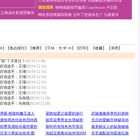
·
八位保养得面目全非的女明星
张靓颖走秀输给周迅
·
我音我秀
-
锵锵揭露假币骗局
CrazySoccer 卢正雨
关之琳成长私密照曝光
·
网友原创视频四部曲
过年了您该休息了
九曲黄河
句
】【
热点排行
】【
推荐
】【字体：
大
中
小
】【
打印
】 【
收藏
】 【
关闭
】
“脱”了才算过？
(02/10 11:56)
百强选手：王瑾
(02/10 12:31)
百强选手：王瑾
(02/10 12:31)
百强选手：王瑾
(02/10 12:31)
百强选手：王瑾
(02/10 12:31)
百强选手：王瑾
(02/10 12:31)
百强选手：王瑾
(02/10 12:31)
百强选手：马尧瑶
(02/10 12:29)
百强选手：马尧瑶
(02/10 12:28)