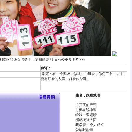
都唱区晋级百强选手：罗四维 糖甜 吴丽俊
更多图片>>>
点评：
·常宽：有一个要求，做成一个组合，你们三个一块来，
要有好看的头发，好看的球鞋。
曲名：想唱就唱
推开夜的天窗
对流星说愿望
给我一双翅膀
能够接近太阳
我学着一个人成长
爱给我能量