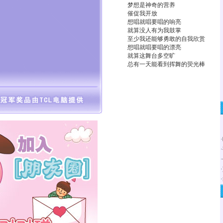
梦想是神奇的营养
催促我开放
想唱就唱要唱的响亮
就算没人有为我鼓掌
至少我还能够勇敢的自我欣赏
想唱就唱要唱的漂亮
就算这舞台多空旷
总有一天能看到挥舞的荧光棒
·
·
·
·
·