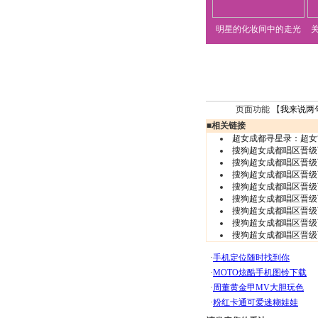
明星的化妆间中的走光
页面功能 【
我来说两
■
相关链接
超女成都寻星录：超女
搜狗超女成都唱区晋级
搜狗超女成都唱区晋级
搜狗超女成都唱区晋级
搜狗超女成都唱区晋级
搜狗超女成都唱区晋级
搜狗超女成都唱区晋级
搜狗超女成都唱区晋级
搜狗超女成都唱区晋级