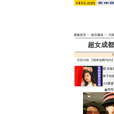
搜狐首页
>>
娱乐频道
>>
大
超女成都
Y
页面功能 【
我来说两句(
0
)
】
图:关
章子怡愿
小S婆
金巧巧