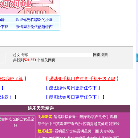
·
·
·
·
·
共找到
521,353
个相关网页.
·
·
·
娱乐天天精选
·
·
明星新闻
-
笔笔暗指春春壮阳
|
梁咏琪自剖分手真相
·
·
章子怡中田英寿亲密看秀
|
张靓颖提起黄健翔就变脸
·
娱乐社区
-
看明星牙齿揭露明星另一面
夫妻吵架