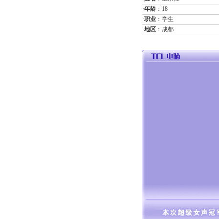
·
年龄
：18
·
职业
：学生
·
地区
：成都