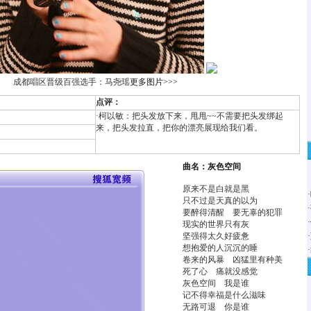
成都唱区晋级百强选手：马尧瑶
更多图片>>>
点评：
·柯以敏：把头发放下来，甩甩~~不需要把头发绑起
来，把头发拉直，把你的漂亮展现给我们看。
曲名：灰色空间
原来不是白就是黑
·
只不过是天真的以为
·
要醉得清醒 要无辜的犯罪
·
现实的世界只有灰
坚强得太久好疲惫
·
想抱爱的人沉沉的睡
·
卷来的风暴 凶猛里有种美
死了心 痛就没感觉
灰色空间 我是谁
记不得幸福是什么滋味
无路可退 你是谁