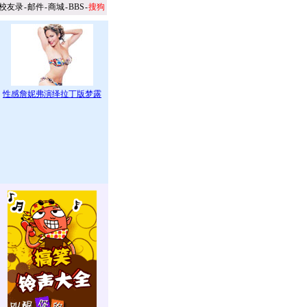
校友录
-
邮件
-
商城
-
BBS
-
搜狗