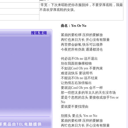
·常宽：下次来唱歌把你衣服脱掉，不要穿厚底鞋，我最
不喜欢穿厚底鞋的女孩。
曲名：Yes Or No
紧崩的要松绑 压抑的要解放
再忙也来日方长 开心没有有限量
再苦撑会缺氧 快乐可以领养
今夜把所有伪装 通通都清仓
何必说不Oh no 说不退出
别在我面前像棵植物
不如说Cool Oh yes 不要拘束
难道说快乐 要说明书
不能说不Oh no 说不结束
让热情左右加倍输出
要就说Cool Oh yes 会不一样
那一些想太多的等太久的天生没市场
爱是个忽然的念头 要接收或放手Yes or
No
爱就爱不要找理由
别摇头 要点头 Yes or No
紧崩的要松绑 压抑的要解放
再忙也来日方长 开心没有有限量