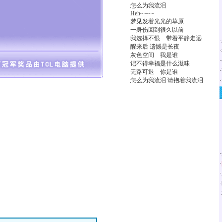
怎么为我流泪
Heh~~~~
梦见发着光光的草原
一身伤回到很久以前
我选择不恨 带着平静走远
·
醒来后 遗憾是长夜
·
灰色空间 我是谁
·
记不得幸福是什么滋味
·
无路可退 你是谁
怎么为我流泪 请抱着我流泪
·
·
·
·
·
·