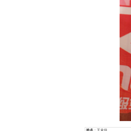
·
姓名
：王未佳