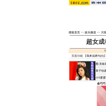
搜狐首页
>>
娱乐频道
>>
大
超女成
Y
页面功能 【
我来说两句(
6
)
】
图:关
章子怡愿
小S婆
金巧巧