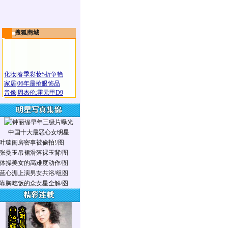
搜狐商城
化妆
|
春季彩妆5折争艳
家居
|
06年最抢眼饰品
音像
|
周杰伦:霍元甲D9
中国十大最恶心女明星
叶璇闺房密事被偷拍!/图
张曼玉吊裙滑落裸玉背/图
体操美女的高难度动作/图
蓝心湄上演男女共浴/组图
靠胸吃饭的众女星全解/图