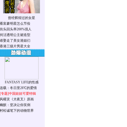
曾经辉煌过的女星
看富豪明星怎么节俭
街头回头率200%强人
何洁透明公主裙造型
谁娶走了美女港姐们
香港三级片男星大全
FANTASY LIFE的性感
连载：冬日里28℃的爱情
[专题]
中国娃娃可爱特辑
风曜灵《犬夜叉》原画
幽默：坚决让你笑倒
村松诚笔下的动物世界