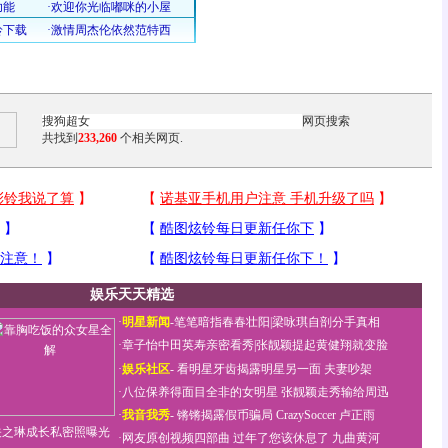
共找到
233,260
个相关网页.
娱乐天天精选
·
明星新闻
-
笔笔暗指春春壮阳
|
梁咏琪自剖分手真相
·
章子怡中田英寿亲密看秀
|
张靓颖提起黄健翔就变脸
·
娱乐社区
-
看明星牙齿揭露明星另一面
夫妻吵架
·
八位保养得面目全非的女明星
张靓颖走秀输给周迅
·
我音我秀
-
锵锵揭露假币骗局
CrazySoccer 卢正雨
关之琳成长私密照曝光
·
网友原创视频四部曲
过年了您该休息了
九曲黄河