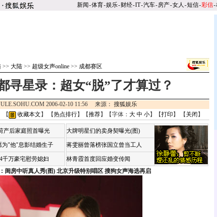
新闻
-
体育
-
娱乐
-
财经
-
IT
-
汽车
-
房产
-
女人
-
短信
-
彩信
-
陆
>>
大陆
>>
超级女声online
>>
成都赛区
都寻星录：超女“脱”了才算过？
ULE.SOHU.COM 2006-02-10 11:56 来源：
搜狐娱乐
 【
收藏本文
】 【
热点排行
】【
推荐
】【字体：
大
中
小
】【
打印
】 【
关闭
】
咏荷产后家庭照首曝光
大牌明星们的卖身契曝光(图)
为"他"息影结婚生子
蒋雯丽曾落榜张国立曾当工人
婆4千万豪宅慰劳媳妇
林青霞首度回应婚变传闻
：闺房中听真人秀(图)
北京升级特别唱区 搜狗女声海选再启