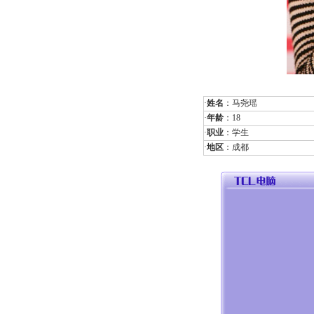
·
姓名
：马尧瑶
·
年龄
：18
·
职业
：学生
·
地区
：成都