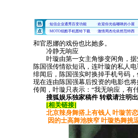
和官恩娜的戏份也比她多。
冷静无响应
叶璇由第一女主角惨变闲角，据知
陈国强传情欲短讯，连叶璇的私人电
绯闻后，陈国强实时换掉手机号码，
现在连由陈国强幕后投资的电影也将
传闻，叶璇只表示：“我无响应，有
搜狐娱乐独家稿件 转载请注明
[相关链接]
北京辣身舞搭上有钱人 叶璇苦恋
因的士高舞池狭窄 叶璇热舞挑逗