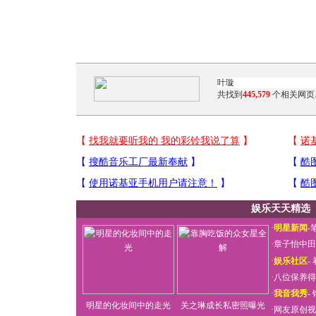
共找到
445,579
个相关网页
娱乐天天精选
·
明星新闻
-
·
章子怡中田
·
娱乐社区
-
·
八位保养得
·
我音我秀
-
明星的化妆间中的走光
关之琳成长私密照曝光
·
网友原创视