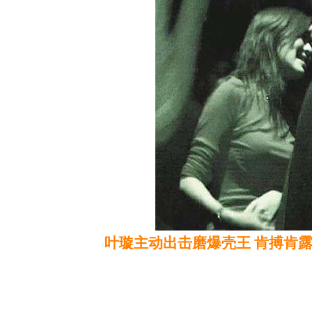
叶璇主动出击磨爆壳王 肯搏肯露