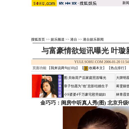
新
搜狐首页
>>
娱乐频道
>>
港台
>>
港台娱乐新闻
与富豪情欲短讯曝光 叶璇
YULE.SOHU.COM 2006-01-20 1
页面功能 【
我来说两句(
(10)
)
】 【
收藏本文
】 【
热点排行
】
图:关咏荷产后家庭照首曝光
大牌明星
章子怡愿为"他"息影结婚生子
蒋雯丽
小S婆婆4千万豪宅慰劳媳妇
林青霞
金巧巧：闺房中听真人秀(图)
北京升级