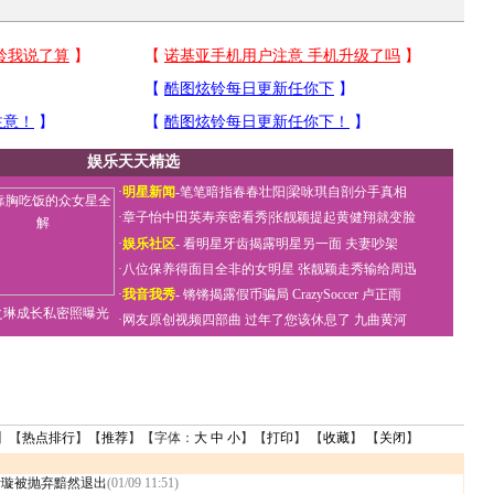
娱乐天天精选
·
明星新闻
-
笔笔暗指春春壮阳
|
梁咏琪自剖分手真相
·
章子怡中田英寿亲密看秀
|
张靓颖提起黄健翔就变脸
·
娱乐社区
-
看明星牙齿揭露明星另一面
夫妻吵架
·
八位保养得面目全非的女明星
张靓颖走秀输给周迅
·
我音我秀
-
锵锵揭露假币骗局
CrazySoccer 卢正雨
之琳成长私密照曝光
·
网友原创视频四部曲
过年了您该休息了
九曲黄河
】【
热点排行
】【
推荐
】【字体：
大
中
小
】【
打印
】 【
收藏
】 【
关闭
】
叶璇被抛弃黯然退出
(01/09 11:51)