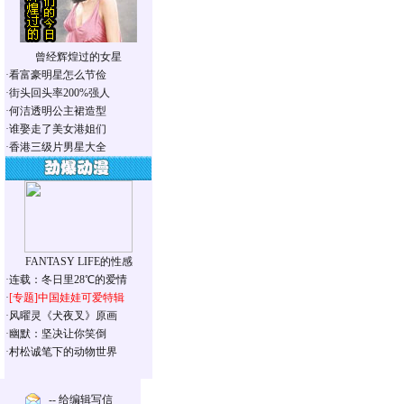
曾经辉煌过的女星
·
看富豪明星怎么节俭
·
街头回头率200%强人
·
何洁透明公主裙造型
·
谁娶走了美女港姐们
·
香港三级片男星大全
FANTASY LIFE的性感
·
连载：冬日里28℃的爱情
·
[专题]
中国娃娃可爱特辑
·
风曜灵《犬夜叉》原画
·
幽默：坚决让你笑倒
·
村松诚笔下的动物世界
-- 给编辑写信