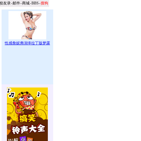
校友录
-
邮件
-
商城
-
BBS
-
搜狗