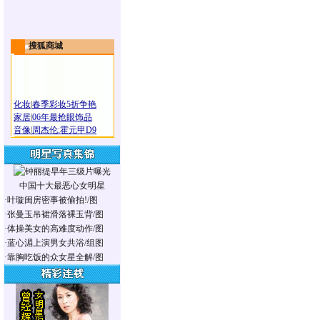
搜狐商城
化妆
|
春季彩妆5折争艳
家居
|
06年最抢眼饰品
音像
|
周杰伦:霍元甲D9
中国十大最恶心女明星
·
叶璇闺房密事被偷拍!/图
·
张曼玉吊裙滑落裸玉背/图
·
体操美女的高难度动作/图
·
蓝心湄上演男女共浴/组图
·
靠胸吃饭的众女星全解/图