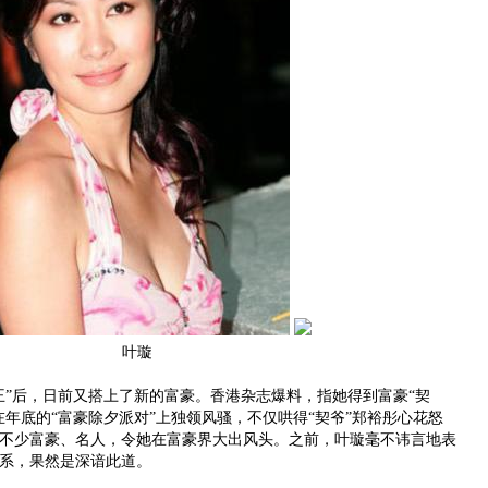
叶璇
”后，日前又搭上了新的富豪。香港杂志爆料，指她得到富豪“契
在年底的“富豪除夕派对”上独领风骚，不仅哄得“契爷”郑裕彤心花怒
不少富豪、名人，令她在富豪界大出风头。之前，叶璇毫不讳言地表
系，果然是深谙此道。