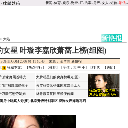
新闻
-
体育
-
娱乐
-
财经
-
IT
-
汽车
-
房产
-
女人
-
短信
-
彩信
-
>>
大陆
的女星 叶璇李嘉欣萧蔷上榜(组图)
.SOHU.COM 2006-01-11 10:43 来源：
金羊网-新快报
【
收藏本文
】 【
热点排行
】【
推荐
】【字体：
大
中
小
】【
打印
】 【
关闭
】
荷产后家庭照首曝光
大牌明星们的卖身契曝光(图)
"他"息影结婚生子
蒋雯丽曾落榜张国立曾当工人
4千万豪宅慰劳媳妇
林青霞首度回应婚变传闻
闺房中听真人秀(图)
北京升级特别唱区 搜狗女声海选再启