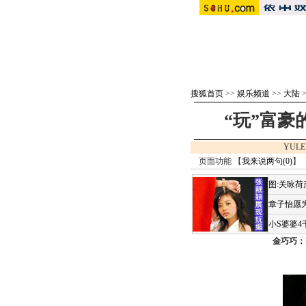
搜狐首页
>>
娱乐频道
>>
大陆
“玩”富豪
YULE
页面功能 【
我来说两句(
0
)
】 
图:关咏
章子怡愿为
小S婆婆
金巧巧：