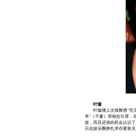
叶璇
叶璇继上次辣舞诱“壳王
爷”（干爹）郑裕彤引荐，
放，而且还借此机会认识了
示在娱乐圈挣扎求存要靠关