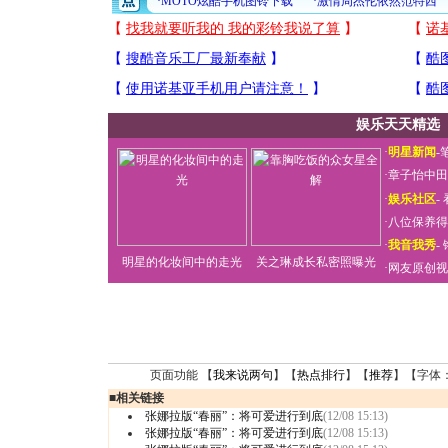
娱乐天天精选
·
明星新闻
-
·
章子怡中田
·
娱乐社区
-
·
八位保养得
·
我音我秀
-
明星的化妆间中的走光
关之琳成长私密照曝光
·
网友原创视
页面功能 【
我来说两句
】【
热点排行
】【
推荐
】【字体
■
相关链接
张娜拉版“春丽”：将可爱进行到底
(12/08 15:13)
张娜拉版“春丽”：将可爱进行到底
(12/08 15:13)