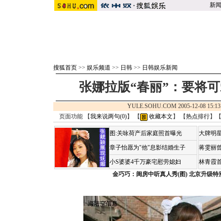
新
搜狐首页
>>
娱乐频道
>>
日韩
>>
日韩娱乐新闻
张娜拉版“春丽”：要将可
YULE.SOHU.COM 2005-12-08 1
页面功能 【
我来说两句(
0
)
】 【
收藏本文
】 【
热点排行
】
图:关咏荷产后家庭照首曝光
大牌明星
章子怡愿为"他"息影结婚生子
蒋雯丽
小S婆婆4千万豪宅慰劳媳妇
林青霞
金巧巧：闺房中听真人秀(图)
北京升级特