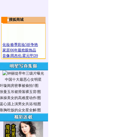
搜狐商城
化妆
|
春季彩妆5折争艳
家居
|
06年最抢眼饰品
音像
|
周杰伦:霍元甲D9
中国十大最恶心女明星
叶璇闺房密事被偷拍!/图
张曼玉吊裙滑落裸玉背/图
体操美女的高难度动作/图
蓝心湄上演男女共浴/组图
靠胸吃饭的众女星全解/图