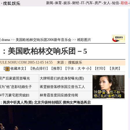
新闻
-
体育
-
娱乐
-
财经
-
IT
-
汽车
-
房产
-
女人
-
短信
-
彩信
-
drama
>>
美国欧柏林交响乐团2006新年音乐会
>>
精彩图片
：美国欧柏林交响乐团－5
ULE.SOHU.COM 2005-12-05 14:55 来源：
搜狐娱乐
 【
收藏本文
】 【
热点排行
】【
推荐
】【字体：
大
中
小
】【
打印
】 【
关闭
】
咏荷产后家庭照首曝光
大牌明星们的卖身契曝光(图)
为"他"息影结婚生子
蒋雯丽曾落榜张国立曾当工人
婆4千万豪宅慰劳媳妇
林青霞首度回应婚变传闻
：闺房中听真人秀(图)
北京升级特别唱区 搜狗女声海选再启