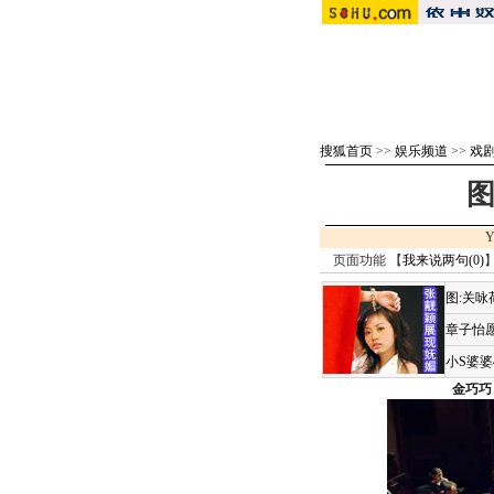
搜狐首页
>>
娱乐频道
>>
戏剧 
图
Y
页面功能 【
我来说两句(
0
)
】
图:关
章子怡愿
小S婆
金巧巧