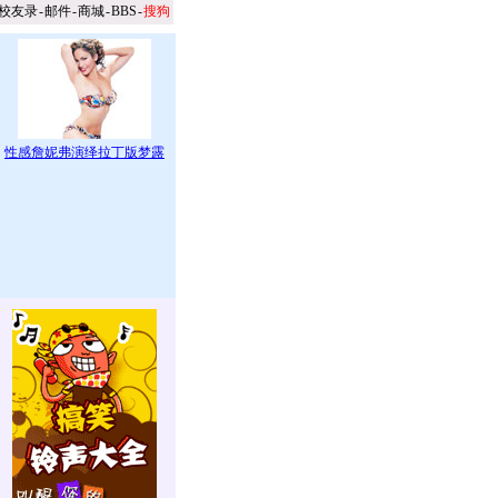
校友录
-
邮件
-
商城
-
BBS
-
搜狗