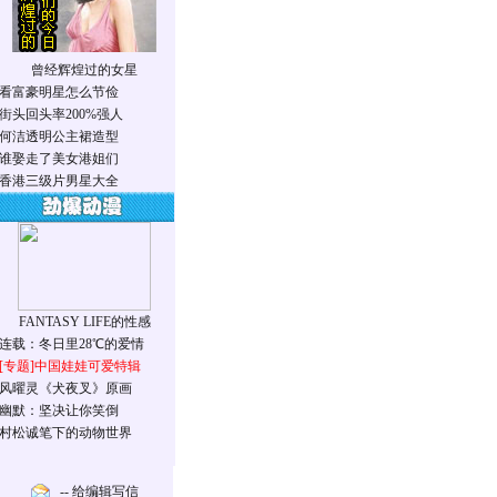
曾经辉煌过的女星
看富豪明星怎么节俭
街头回头率200%强人
何洁透明公主裙造型
谁娶走了美女港姐们
香港三级片男星大全
FANTASY LIFE的性感
连载：冬日里28℃的爱情
[专题]
中国娃娃可爱特辑
风曜灵《犬夜叉》原画
幽默：坚决让你笑倒
村松诚笔下的动物世界
-- 给编辑写信