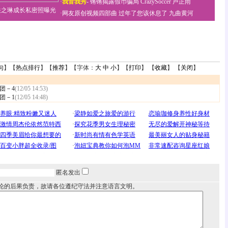
·
我音我秀
-
锵锵揭露假币骗局
CrazySoccer 卢正雨
关之琳成长私密照曝光
·
网友原创视频四部曲
过年了您该休息了
九曲黄河
句
】【
热点排行
】【
推荐
】【字体：
大
中
小
】【
打印
】 【
收藏
】 【
关闭
】
团－4
(12/05 14:53)
团－1
(12/05 14:48)
匿名发出
论的后果负责，故请各位遵纪守法并注意语言文明。