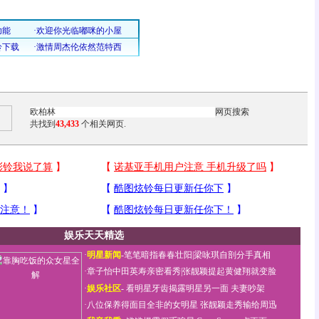
共找到
43,433
个相关网页.
娱乐天天精选
·
明星新闻
-
笔笔暗指春春壮阳
|
梁咏琪自剖分手真相
·
章子怡中田英寿亲密看秀
|
张靓颖提起黄健翔就变脸
·
娱乐社区
-
看明星牙齿揭露明星另一面
夫妻吵架
·
八位保养得面目全非的女明星
张靓颖走秀输给周迅