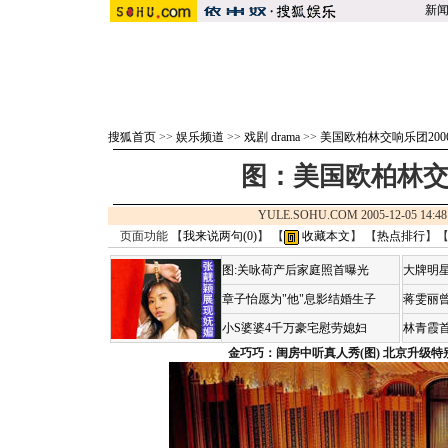
新
搜狐首页
>>
娱乐频道
>>
戏剧 drama
>>
美国欧柏林交响乐团200
图：美国欧柏林交
YULE.SOHU.COM 2005-12-05 1
页面功能 【
我来说两句(
0
)
】 【
收藏本文
】 【
热点排行
】
图:关咏荷产后家庭照首曝光
大牌明星
章子怡愿为"他"息影结婚生子
蒋雯丽
小S婆婆4千万豪宅慰劳媳妇
林青霞
金巧巧：闺房中听真人秀(图)
北京升级特