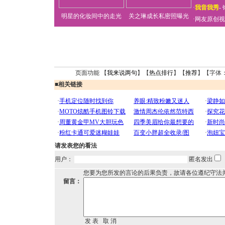
·
我音我秀
-
明星的化妆间中的走光
关之琳成长私密照曝光
·
网友原创视
页面功能 【
我来说两句
】【
热点排行
】【
推荐
】【字体
■
相关链接
请发表您的看法
用户：
匿名发出
您要为您所发的言论的后果负责，故请各位遵纪守法
留言：