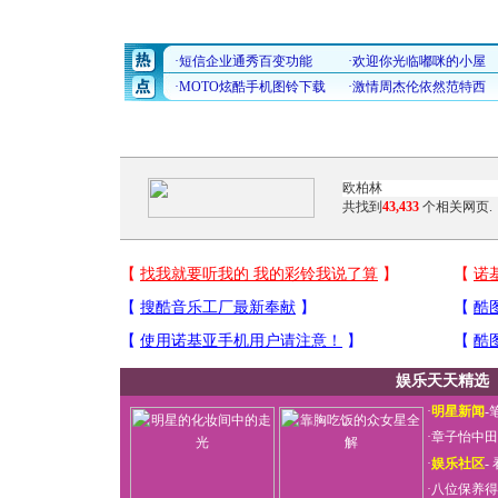
共找到
43,433
个相关网页.
娱乐天天精选
·
明星新闻
-
·
章子怡中田
·
娱乐社区
-
·
八位保养得