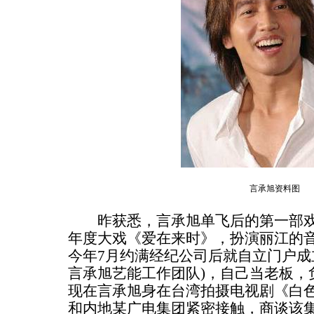
言承旭资料图
昨获悉，言承旭单飞后的第一部戏
年度大戏《爱在来时》，扮演丽江的音
今年7月约满经纪公司后就自立门户成立“St
言承旭艺能工作团队)，自己当老板，
现在言承旭身在台湾拍摄电视剧《白
和内地某广电集团紧密接触，商谈该