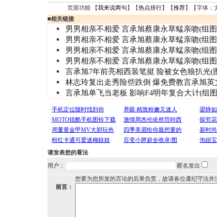
页面功能 【
我来说两句
】【
热点排行
】【
推荐
】【字体：
■
相关链接
男男相亲不相爱 言承旭蔡康永草蜢亲吻(组图
男男相亲不相爱 言承旭蔡康永草蜢亲吻(组图
男男相亲不相爱 言承旭蔡康永草蜢亲吻(组图
男男相亲不相爱 言承旭蔡康永草蜢亲吻(组图
言承旭7年前亮相西装笔挺 险被女色狼扒光(图
林志玲复出走秀险些跌倒 爆免费教言承旭英
言承旭单飞当老板 影响F4明年复合大计(组图
请发表您的看法
用户：
匿名发出
您要为您所发的言论的后果负责，故请各位遵纪守法并
留言：