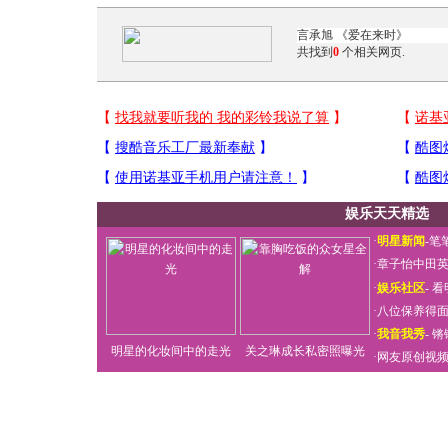
共找到
0
个相关网页.
娱乐天天精选
·
明星新闻
-
笔
·
章子怡中田
·
娱乐社区
-
看
·
八位保养得
·
我音我秀
-
锵
明星的化妆间中的走光
关之琳成长私密照曝光
·
网友原创视