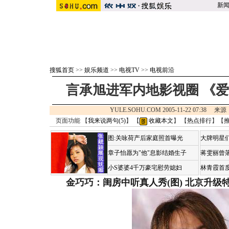
新
搜狐首页
>>
娱乐频道
>>
电视TV
>>
电视前沿
言承旭进军内地影视圈 《
YULE.SOHU.COM 2005-11-22 07:38 来
页面功能 【
我来说两句(
5
)
】 【
收藏本文
】 【
热点排行
】【
图:关咏荷产后家庭照首曝光
大牌明星们
章子怡愿为"他"息影结婚生子
蒋雯丽曾
小S婆婆4千万豪宅慰劳媳妇
林青霞首
金巧巧：闺房中听真人秀(图)
北京升级