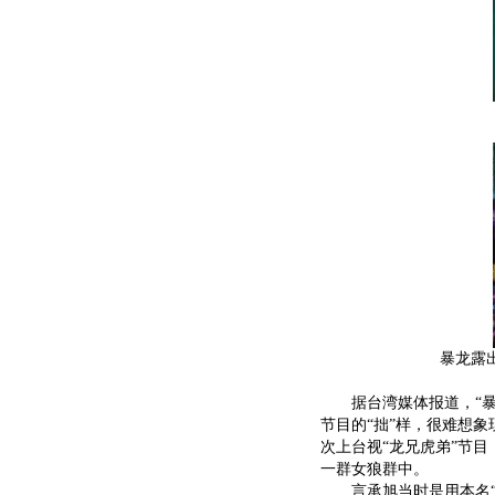
暴龙露出
据台湾媒体报道，“暴龙
节目的“拙”样，很难想象
次上台视“龙兄虎弟”节
一群女狼群中。
言承旭当时是用本名“廖