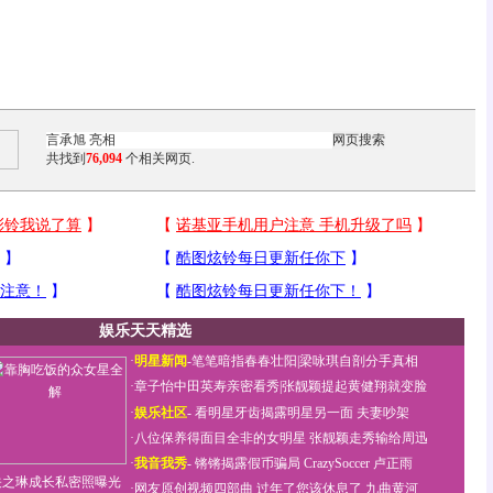
共找到
76,094
个相关网页.
娱乐天天精选
·
明星新闻
-
笔笔暗指春春壮阳
|
梁咏琪自剖分手真相
·
章子怡中田英寿亲密看秀
|
张靓颖提起黄健翔就变脸
·
娱乐社区
-
看明星牙齿揭露明星另一面
夫妻吵架
·
八位保养得面目全非的女明星
张靓颖走秀输给周迅
·
我音我秀
-
锵锵揭露假币骗局
CrazySoccer 卢正雨
关之琳成长私密照曝光
·
网友原创视频四部曲
过年了您该休息了
九曲黄河