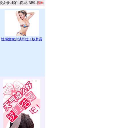
校友录
-
邮件
-
商城
-
BBS
-
搜狗