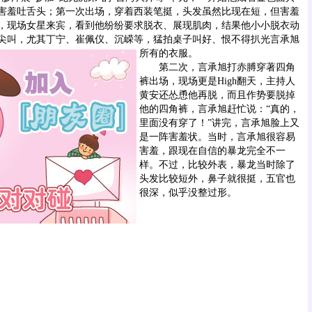
害羞吐舌头；第一次出场，穿着西装笔挺，头发虽然比现在短，但害羞
，现场女星来宾，看到他纷纷要求脱衣、展现肌肉，结果他小小脱衣动
尖叫，尤其丁宁、崔佩仪、沉嵘等，猛拍桌子叫好、恨不得扒光言承旭
所有的衣服。
第二次，言承旭打赤膊穿著四角
裤出场，现场更是High翻天，主持人
黄安还怂恿他再脱，而且作势要脱掉
他的四角裤，言承旭赶忙说：“真的，
里面没有穿了！”讲完，言承旭脸上又
是一阵害羞状。当时，言承旭很容易
害羞，跟现在自信的暴龙完全不一
样。不过，比较外表，暴龙当时除了
头发比较短外，鼻子就很挺，五官也
很深，似乎没整过形。