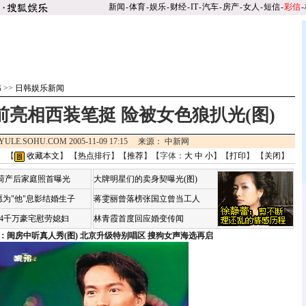
新闻
-
体育
-
娱乐
-
财经
-
IT
-
汽车
-
房产
-
女人
-
短信
-
彩信
-
韩
>>
日韩娱乐新闻
前亮相西装笔挺 险被女色狼扒光(图)
YULE.SOHU.COM 2005-11-09 17:15 来源： 中新网
】 【
收藏本文
】 【
热点排行
】【
推荐
】【字体：
大
中
小
】【
打印
】 【
关闭
】
咏荷产后家庭照首曝光
大牌明星们的卖身契曝光(图)
为"他"息影结婚生子
蒋雯丽曾落榜张国立曾当工人
婆4千万豪宅慰劳媳妇
林青霞首度回应婚变传闻
：闺房中听真人秀(图)
北京升级特别唱区 搜狗女声海选再启