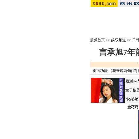
搜狐首页
>>
娱乐频道
>>
日
言承旭7年
页面功能 【
我来说两句(
17
)
图:关
章子怡愿
小S婆
金巧巧