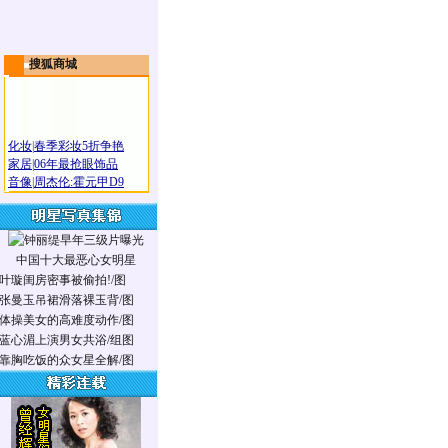
搜狐商城
化妆
|
春季彩妆5折争艳
家居
|
06年最抢眼饰品
音像
|
周杰伦:霍元甲D9
中国十大最恶心女明星
叶璇闺房密事被偷拍!/图
张曼玉吊裙滑落裸玉背/图
体操美女的高难度动作/图
蓝心湄上演男女共浴/组图
靠胸吃饭的众女星全解/图