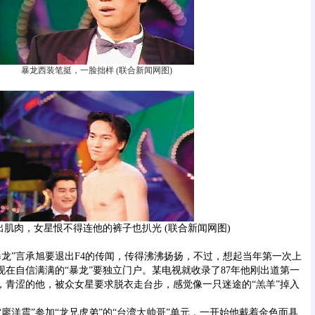
暴龙西装笔挺，一脸拙样 (联合新闻网图)
肌肉，女星恨不得连他的裤子也扒光 (联合新闻网图)
”言承旭要退出F4的传闻，传得沸沸扬扬，不过，想起当年第一次上
现在自信满满的“暴龙”要独立门户。某电视就收录了87年他刚出道第一
目，青涩的他，被众女星要求脱衣走台步，感觉像一只迷途的“羔羊”掉入
洋震”参加“龙兄虎弟”的“台湾大帅哥”单元，一开始他戴着金色面具