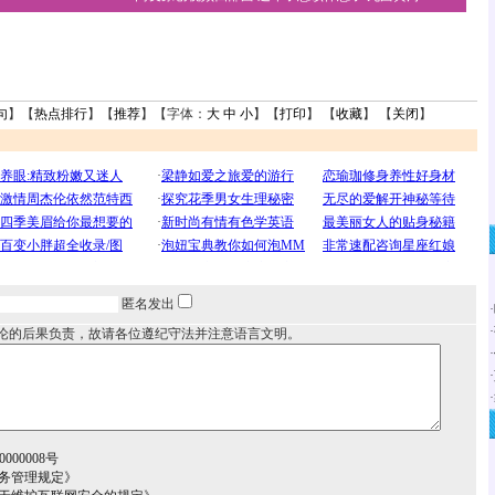
句
】【
热点排行
】【
推荐
】【字体：
大
中
小
】【
打印
】 【
收藏
】 【
关闭
】
匿名发出
·
·
论的后果负责，故请各位遵纪守法并注意语言文明。
·
·
·
000008号
务管理规定》