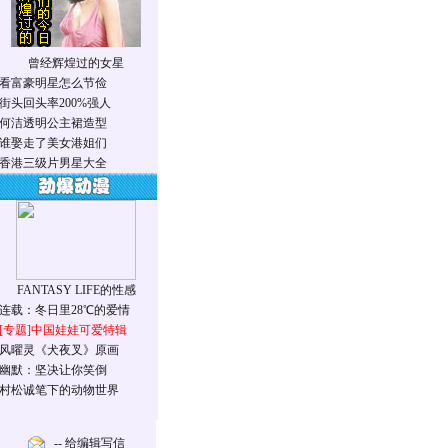
曾经辉煌过的女星
看富豪明星怎么节俭
街头回头率200%强人
何洁透明公主裙造型
谁娶走了美女港姐们
香港三级片男星大全
FANTASY LIFE的性感
连载：冬日里28℃的爱情
[专题]
中国娃娃可爱特辑
风曜灵《犬夜叉》原画
幽默：坚决让你笑倒
村松诚笔下的动物世界
-- 给编辑写信