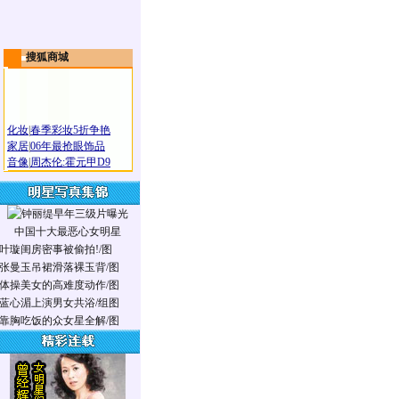
搜狐商城
化妆
|
春季彩妆5折争艳
家居
|
06年最抢眼饰品
音像
|
周杰伦:霍元甲D9
中国十大最恶心女明星
叶璇闺房密事被偷拍!/图
张曼玉吊裙滑落裸玉背/图
体操美女的高难度动作/图
蓝心湄上演男女共浴/组图
靠胸吃饭的众女星全解/图