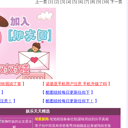
上一页
[
1
] [
2
] [
3
] [
4
] [
5
] [
6
] [
7
] [
8
] [9] [
10
]
下一页
娱乐天天精选
·
明星新闻
-
笔笔暗指春春壮阳
|
梁咏琪自剖分手真相
·
章子怡中田英寿亲密看秀
|
张靓颖提起黄健翔就变脸