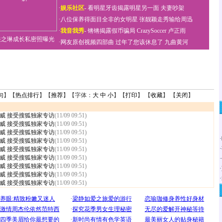
·
娱乐社区
-
看明星牙齿揭露明星另一面
夫妻吵架
·
八位保养得面目全非的女明星
张靓颖走秀输给周迅
·
我音我秀
-
锵锵揭露假币骗局
CrazySoccer 卢正雨
关之琳成长私密照曝光
·
网友原创视频四部曲
过年了您该休息了
九曲黄河
句
】【
热点排行
】【
推荐
】【字体：
大
中
小
】【
打印
】 【
收藏
】 【
关闭
】
威 接受搜狐独家专访
(11/09 09:51)
威 接受搜狐独家专访
(11/09 09:51)
威 接受搜狐独家专访
(11/09 09:51)
·
威 接受搜狐独家专访
(11/09 09:51)
·
威 接受搜狐独家专访
(11/09 09:51)
威 接受搜狐独家专访
(11/09 09:51)
·
威 接受搜狐独家专访
(11/09 09:51)
·
威 接受搜狐独家专访
(11/09 09:51)
·
威 接受搜狐独家专访
(11/09 09:51)