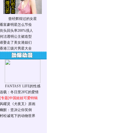
曾经辉煌过的女星
看富豪明星怎么节俭
街头回头率200%强人
何洁透明公主裙造型
谁娶走了美女港姐们
香港三级片男星大全
FANTASY LIFE的性感
连载：冬日里28℃的爱情
[专题]
中国娃娃可爱特辑
风曜灵《犬夜叉》原画
幽默：坚决让你笑倒
村松诚笔下的动物世界