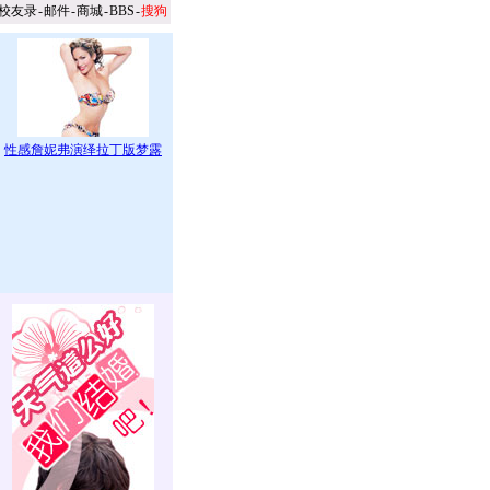
校友录
-
邮件
-
商城
-
BBS
-
搜狗