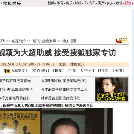
新闻
-
体育
-
娱乐
-
财经
-
IT
-
汽车
-
房产
-
女人
-
短信
-
彩信
-
TV
>>
电视前沿
>>
“狐”说超级女声
>>
相关报道
靓颖为大超助威 接受搜狐独家专访
ULE.SOHU.COM 2005-11-09 09:51 来源：
搜狐娱乐
 【
收藏本文
】 【
热点排行
】【
推荐
】【字体：
大
中
小
】【
打印
】 【
关闭
】
咏荷产后家庭照首曝光
大牌明星们的卖身契曝光(图)
为"他"息影结婚生子
蒋雯丽曾落榜张国立曾当工人
婆4千万豪宅慰劳媳妇
林青霞首度回应婚变传闻
：闺房中听真人秀(图)
北京升级特别唱区 搜狗女声海选再启