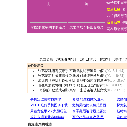
·
章子怡中田
·
娱乐社区
-
看
·
八位保养得
·
我音我秀
-
锵
明星的化妆间中的走光
关之琳成长私密照曝光
·
网友原创视
页面功能 【
我来说两句
】【
热点排行
】【
推荐
】【字体：
■
相关链接
张艺谋巩俐再度牵手 宫廷武侠秘密筹备中(图)
(09/15 11:45)
张艺谋新片最新情报 巩俐和刘烨还没签约(图)
(09/14 10:25)
成龙借《神话》说心里话:导演中张艺谋最威严
(09/14 08:36)
百变周润发将拍《枪神2》给张艺谋当“皇帝”
(09/13 09:12)
《活着》被拍成电影 余华：张艺谋给钱挺痛快
(09/12 17:03)
请发表您的看法