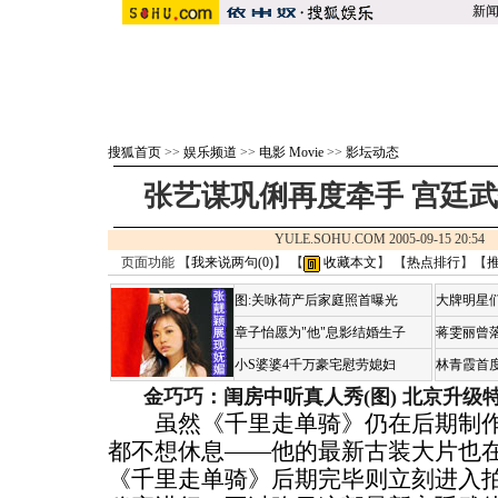
新
搜狐首页
>>
娱乐频道
>>
电影 Movie
>>
影坛动态
张艺谋巩俐再度牵手 宫廷
YULE.SOHU.COM 2005-09-15 20:
页面功能 【
我来说两句(
0
)
】 【
收藏本文
】 【
热点排行
】【
图:关咏荷产后家庭照首曝光
大牌明星们
章子怡愿为"他"息影结婚生子
蒋雯丽曾
小S婆婆4千万豪宅慰劳媳妇
林青霞首
金巧巧：闺房中听真人秀(图)
北京升级
虽然《千里走单骑》仍在后期制作
都不想休息——他的最新古装大片也
《千里走单骑》后期完毕则立刻进入