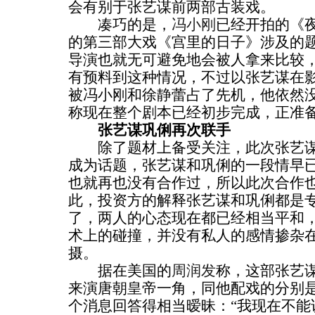
会有别于张艺谋前两部古装戏。
凑巧的是，
冯小刚
已经开拍的《
的第三部大戏《宫里的日子》涉及的
导演也就无可避免地会被人拿来比较
有预料到这种情况，不过以张艺谋在
被冯小刚和徐静蕾占了先机，他依然
称现在整个剧本已经初步完成，正准
张艺谋巩俐再次联手
除了题材上备受关注，此次张艺谋
成为话题，张艺谋和巩俐的一段情早
也就再也没有合作过，所以此次合作
此，投资方的解释张艺谋和巩俐都是
了，两人的心态现在都已经相当平和
术上的碰撞，并没有私人的感情掺杂
摄。
据在美国的
周润发
称，这部张艺
来演唐朝皇帝一角，同他配戏的分别
个消息回答得相当暧昧：“我现在不能