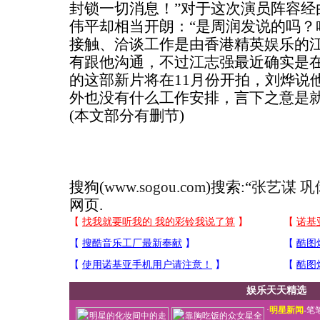
封锁一切消息！”对于这次演员阵容经
伟平却相当开朗：“是周润发说的吗？
接触、洽谈工作是由香港精英娱乐的
有跟他沟通，不过江志强最近确实是在
的这部新片将在11月份开拍，刘烨说
外也没有什么工作安排，言下之意是
(本文部分有删节)
搜狗(
www.sogou.com
)搜索:“
张艺谋 巩
网页.
娱乐天天精选
·
明星新闻
-
笔