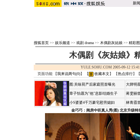
新
搜狐首页
>>
娱乐频道
>>
戏剧 drama
>>
木偶剧灰姑娘
>>
精彩图
木偶剧《灰姑娘》精
YULE.SOHU.COM 2005-09-12 1
页面功能 【
我来说两句(
0
)
】 【
收藏本文
】 【
热点排行
】
图:关咏荷产后家庭照首曝光
大牌明星
章子怡愿为"他"息影结婚生子
蒋雯丽
小S婆婆4千万豪宅慰劳媳妇
林青霞
金巧巧：闺房中听真人秀(图)
北京升级特