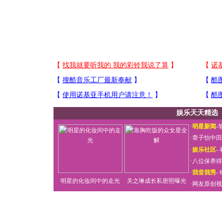
娱乐天天精选
·
明星新闻
-
·
章子怡中田
·
娱乐社区
-
·
八位保养得
·
我音我秀
-
明星的化妆间中的走光
关之琳成长私密照曝光
·
网友原创视