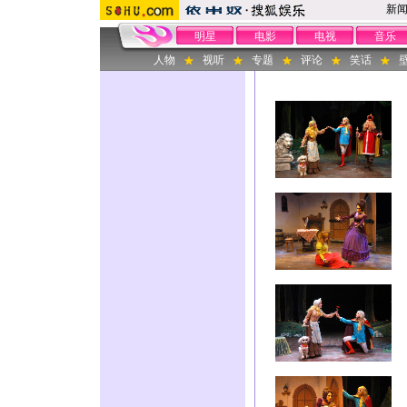
新
明星
电影
电视
音乐
人物
视听
专题
评论
笑话