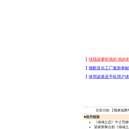
页面功能 【
我来说两
■
相关链接
《倾城之恋》中之范柳
梁家辉舞台剧《倾城之