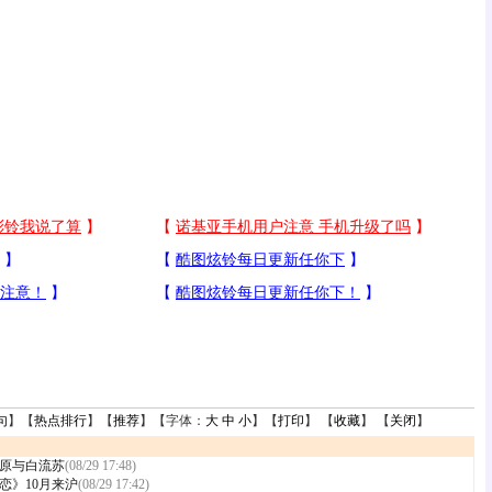
句
】【
热点排行
】【
推荐
】【字体：
大
中
小
】【
打印
】 【
收藏
】 【
关闭
】
原与白流苏
(08/29 17:48)
恋》10月来沪
(08/29 17:42)