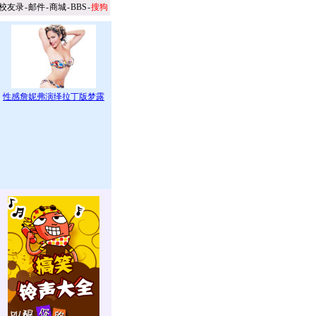
校友录
-
邮件
-
商城
-
BBS
-
搜狗