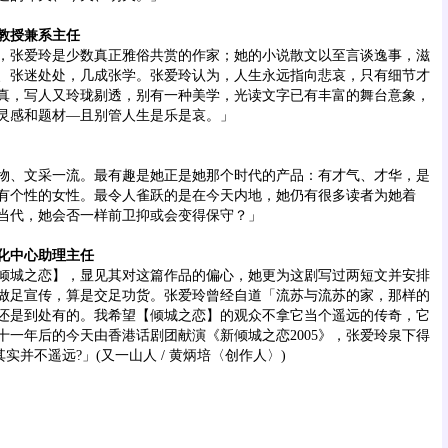
教授兼系主任
张爱玲是少数真正雅俗共赏的作家；她的小说散文以至言谈逸事，滋
、张迷处处，几成张学。张爱玲认为，人生永远指向悲哀，只有细节才
真，写人又玲珑剔透，别有一种美学，光读文字已有丰富的舞台意象，
灵感和题材—且别管人生是乐是哀。」
、文采一流。最有趣是她正是她那个时代的产品：有才气、才华，是
有个性的女性。最令人雀跃的是在今天内地，她仍有很多读者为她着
当代，她会否一样前卫抑或会变得保守？」
中心助理主任
城之恋】，显见其对这篇作品的偏心，她更为这剧写过两短文并安排
做足宣传，算是交足功货。张爱玲曾经自道「流苏与流苏的家，那样的
还是到处有的。我希望【倾城之恋】的观众不拿它当个遥远的传奇，它
十一年后的今天由香港话剧团献演《新倾城之恋2005》，张爱玲泉下得
实并不遥远?」(又一山人 / 黄炳培〈创作人〉)