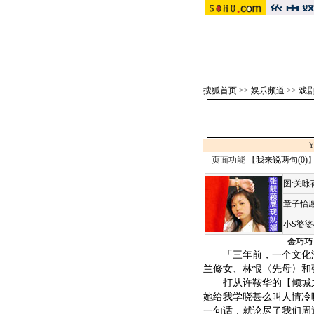
搜狐首页
>>
娱乐频道
>>
戏剧 
Y
页面功能 【
我来说两句(
0
)
】
图:关
章子怡愿
小S婆
金巧巧
「三年前，一个文化海报
兰修女、林恨〈先母〉和
打从许鞍华的【倾城之
她给我学晓甚么叫人情冷
一句话，就论尽了我们周