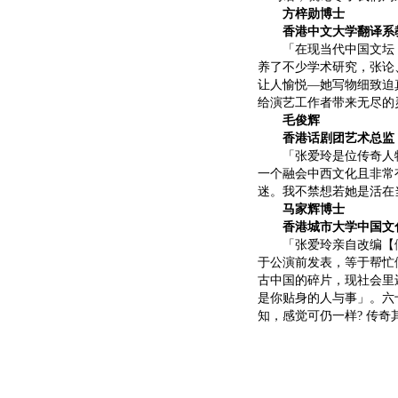
方梓勋博士
香港中文大学翻译系
「在现当代中国文坛，
养了不少学术研究，张论
让人愉悦—她写物细致迫
给演艺工作者带来无尽的
毛俊辉
香港话剧团艺术总监
「张爱玲是位传奇人物
一个融会中西文化且非常
迷。我不禁想若她是活在
马家辉博士
香港城市大学中国文化
「张爱玲亲自改编【倾
于公演前发表，等于帮忙
古中国的碎片，现社会里
是你贴身的人与事」。六
知，感觉可仍一样? 传奇其