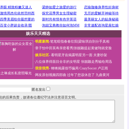
娱乐天天精选
·
明星新闻
-
笔笔暗指春春壮阳
|
梁咏琪自剖分手真相
·
章子怡中田英寿亲密看秀
|
张靓颖提起黄健翔就变脸
·
娱乐社区
-
看明星牙齿揭露明星另一面
夫妻吵架
·
八位保养得面目全非的女明星
张靓颖走秀输给周迅
·
我音我秀
-
锵锵揭露假币骗局
CrazySoccer 卢正雨
关之琳成长私密照曝光
·
网友原创视频四部曲
过年了您该休息了
九曲黄河
匿名发出
论的后果负责，故请各位遵纪守法并注意语言文明。