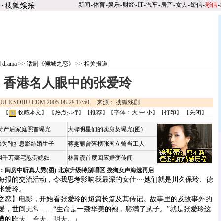
新闻
-
体育
-
娱乐
-
财经
-
IT
-
汽车
-
房产
-
女人
-
短信
-
彩信
-
drama
>>
话剧《倾城之恋》
>>
相关报道
香港名人眼中的张爱玲
ULE.SOHU.COM 2005-08-29 17:50 来源：
搜狐戏剧
 【
收藏本文
】 【
热点排行
】【
推荐
】【字体：
大
中
小
】【
打印
】 【
关闭
】
咏荷产后家庭照首曝光
大牌明星们的卖身契曝光(图)
为"他"息影结婚生子
蒋雯丽曾落榜张国立曾当工人
婆4千万豪宅慰劳媳妇
林青霞首度回应婚变传闻
：闺房中听真人秀(图)
北京升级特别唱区 搜狗女声海选再启
的交流活动，令我思考影响我最深的女仕‧‧‧‧她们就是川久保玲、德
张爱玲。
恋】电影，开始看张爱玲的短篇长篇及其传记。故事里的及故事外的
暖，世间无常……“生命是一袭华美的袍，爬满了虱子。”就是张爱玲这
遭的昨天、今天、明天。」