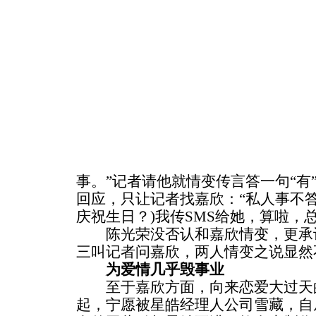
事。”记者请他就情变传言答一句“有
回应，只让记者找嘉欣：“私人事不
庆祝生日？)我传SMS给她，算啦，
陈光荣没否认和嘉欣情变，更承认
三叫记者问嘉欣，两人情变之说显然
为爱情几乎毁事业
至于嘉欣方面，向来恋爱大过天的
起，宁愿被星皓经理人公司雪藏，自