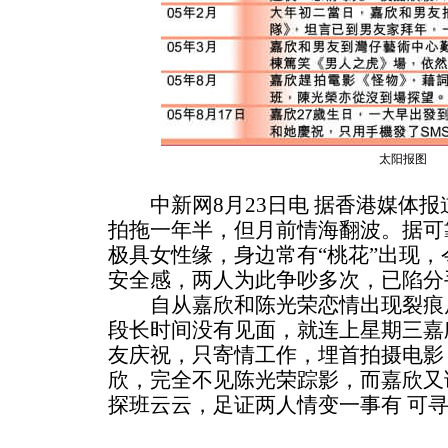
太阳报图
中新网8月23日电 据香港媒体报
拍拖一年半，但月前情海翻波。据可
极具女性缘，身边常有“桃花”出现
安全感，两人为此争吵多次，已陷分
自从嘉欣和陈光荣恋情出现裂痕后
段长时间没有见面，就连上星期三嘉
友庆祝，只寄情工作，埋首拍摄电影
欣，完全不见陈光荣踪影，而嘉欣又
探班云云，足证两人情变一事有 可