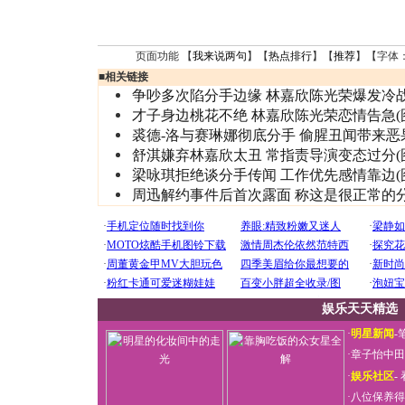
页面功能 【
我来说两句
】【
热点排行
】【
推荐
】【字体
■
相关链接
争吵多次陷分手边缘 林嘉欣陈光荣爆发冷
才子身边桃花不绝 林嘉欣陈光荣恋情告急(
裘德-洛与赛琳娜彻底分手 偷腥丑闻带来恶
舒淇嫌弃林嘉欣太丑 常指责导演变态过分(
梁咏琪拒绝谈分手传闻 工作优先感情靠边(
周迅解约事件后首次露面 称这是很正常的
娱乐天天精选
·
明星新闻
-
·
章子怡中田
·
娱乐社区
-
·
八位保养得