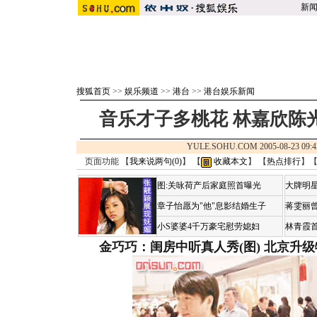
新
搜狐首页
>>
娱乐频道
>>
港台
>>
港台娱乐新闻
音乐才子多桃花 林嘉欣陈
YULE.SOHU.COM 2005-08-23 
页面功能 【
我来说两句(
0
)
】 【
收藏本文
】 【
热点排行
】
图:关咏荷产后家庭照首曝光
大牌明星
章子怡愿为"他"息影结婚生子
蒋雯丽
小S婆婆4千万豪宅慰劳媳妇
林青霞
金巧巧：闺房中听真人秀(图)
北京升级