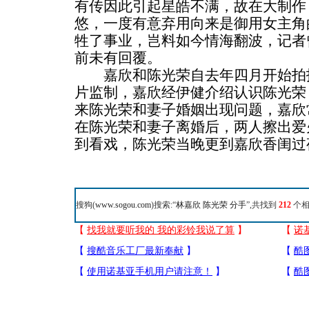
有传因此引起星皓不满，故在大制作
悠，一度有意弃用向来是御用女主角
牲了事业，岂料如今情海翻波，记者
前未有回覆。
嘉欣和陈光荣自去年四月开始拍
片监制，嘉欣经伊健介绍认识陈光荣
来陈光荣和妻子婚姻出现问题，嘉欣
在陈光荣和妻子离婚后，两人擦出爱
到看戏，陈光荣当晚更到嘉欣香闺过
搜狗(
www.sogou.com
)搜索:“
林嘉欣 陈光荣 分手
”,共找到
212
个相