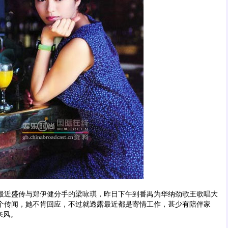
近盛传与
郑伊健
分手的
梁咏琪
，昨日下午到番禺为华纳劲歌王歌唱大
个传闻，她不肯回应，不过就透露最近都是寄情工作，甚少有陪伴家
来风。