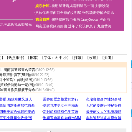
·
娱乐社区
-
看明星牙齿揭露明星另一面
夫妻吵架
·
八位保养得面目全非的女明星
张靓颖走秀输给周迅
·
我音我秀
-
锵锵揭露假币骗局
CrazySoccer 卢正雨
之琳成长私密照曝光
·
网友原创视频四部曲
过年了您该休息了
九曲黄河
句
】【
热点排行
】【
推荐
】【字体：
大
中
小
】【
打印
】 【
收藏
】 【
关闭
】
生 周丽淇遭遇冒名留言
(08/20 12:53)
咏琪声泪俱下(组图)
(08/19 22:22)
斗小斑马》首映(组图)
(08/19 13:56)
拒郑伊健游迪士尼(图)
(08/19 13:49)
梁咏琪首作美指疲于奔命
(08/18 08:40)