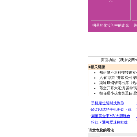
明星的化妆间中的走光
关
页面功能 【
我来说两
■
相关链接
郑伊健不追科技转追女
六省“琪迷”齐聚福州 梁
梁咏琪铜锣湾出席《热
落空开幕大汇演 梁咏琪
担任逗小孩发笑重任 
请发表您的看法