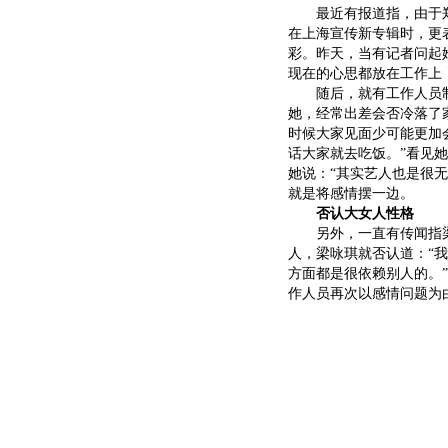
最近有报道指，由于郑
在上海宣传新专辑时，更
彩。昨天，当有记者问起
现在的心思都放在工作上
随后，就有工作人员制
她，经常出差会否冷落了
时候大家见面少可能更加
话大家就去吃饭。”看见
她说：“其实艺人也是很
就是将感情摆一边。
否认大女人性格
另外，一直有传闻指梁
人，梁咏琪就否认道：“
方面都是很依赖别人的。
作人员再次以感情问题为由