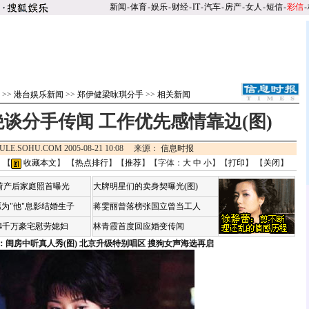
新闻
-
体育
-
娱乐
-
财经
-
IT
-
汽车
-
房产
-
女人
-
短信
-
彩信
-
>>
港台娱乐新闻
>>
郑伊健梁咏琪分手
>>
相关新闻
谈分手传闻 工作优先感情靠边(图)
ULE.SOHU.COM 2005-08-21 10:08 来源：
信息时报
 【
收藏本文
】 【
热点排行
】【
推荐
】【字体：
大
中
小
】【
打印
】 【
关闭
】
荷产后家庭照首曝光
大牌明星们的卖身契曝光(图)
为"他"息影结婚生子
蒋雯丽曾落榜张国立曾当工人
4千万豪宅慰劳媳妇
林青霞首度回应婚变传闻
：闺房中听真人秀(图)
北京升级特别唱区 搜狗女声海选再启