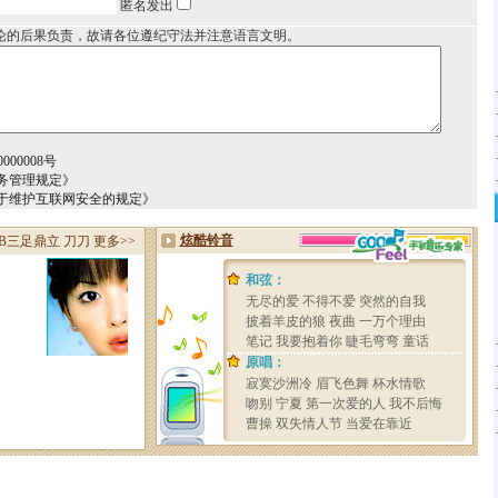
匿名发出
论的后果负责，故请各位遵纪守法并注意语言文明。
00008号
务管理规定》
于维护互联网安全的规定》