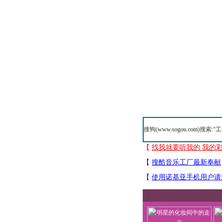
搜狗(
www.sogou.com
)搜索:“
工