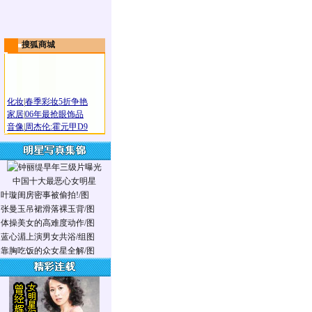
搜狐商城
化妆
|
春季彩妆5折争艳
家居
|
06年最抢眼饰品
音像
|
周杰伦:霍元甲D9
中国十大最恶心女明星
·
叶璇闺房密事被偷拍!/图
·
张曼玉吊裙滑落裸玉背/图
·
体操美女的高难度动作/图
·
蓝心湄上演男女共浴/组图
·
靠胸吃饭的众女星全解/图