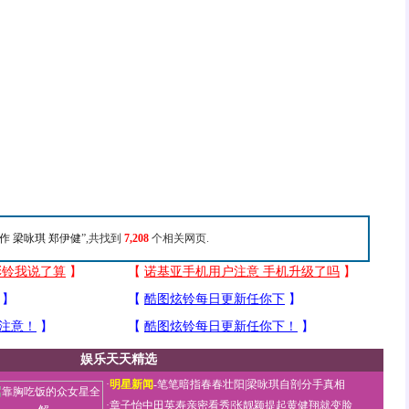
作 梁咏琪 郑伊健
”,共找到
7,208
个相关网页.
娱乐天天精选
·
明星新闻
-
笔笔暗指春春壮阳
|
梁咏琪自剖分手真相
·
章子怡中田英寿亲密看秀
|
张靓颖提起黄健翔就变脸