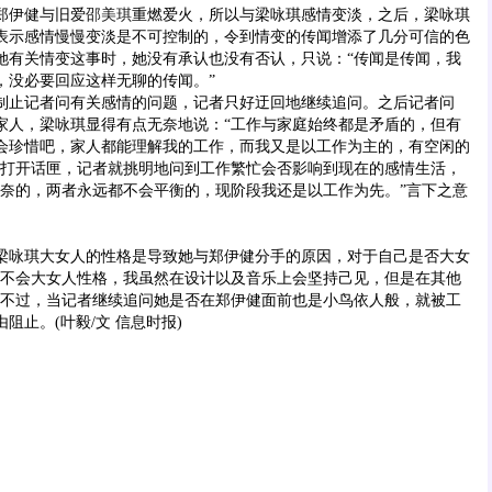
伊健与旧爱
邵美琪
重燃爱火，所以与梁咏琪感情变淡，之后，梁咏琪
表示感情慢慢变淡是不可控制的，令到情变的传闻增添了几分可信的色
她有关情变这事时，她没有承认也没有否认，只说：“传闻是传闻，我
，没必要回应这样无聊的传闻。”
止记者问有关感情的问题，记者只好迂回地继续追问。之后记者问
家人，梁咏琪显得有点无奈地说：“工作与家庭始终都是矛盾的，但有
会珍惜吧，家人都能理解我的工作，而我又是以工作为主的，有空闲的
她打开话匣，记者就挑明地问到工作繁忙会否影响到现在的感情生活，
无奈的，两者永远都不会平衡的，现阶段我还是以工作为先。”言下之意
咏琪大女人的性格是导致她与郑伊健分手的原因，对于自己是否大女
我不会大女人性格，我虽然在设计以及音乐上会坚持己见，但是在其他
”不过，当记者继续追问她是否在郑伊健面前也是小鸟依人般，就被工
阻止。(叶毅/文 信息时报)