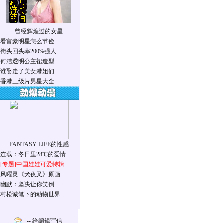
曾经辉煌过的女星
·
看富豪明星怎么节俭
·
街头回头率200%强人
·
何洁透明公主裙造型
·
谁娶走了美女港姐们
·
香港三级片男星大全
FANTASY LIFE的性感
·
连载：冬日里28℃的爱情
·
[专题]
中国娃娃可爱特辑
·
风曜灵《犬夜叉》原画
·
幽默：坚决让你笑倒
·
村松诚笔下的动物世界
-- 给编辑写信