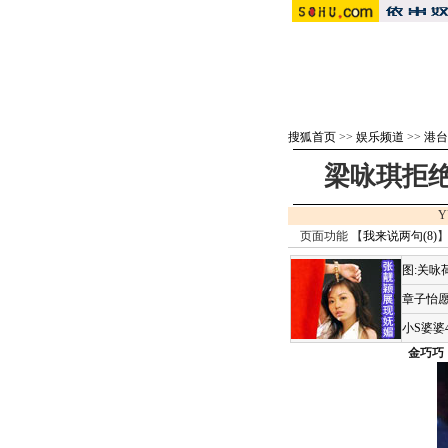
搜狐首页
>>
娱乐频道
>>
港台
梁咏琪拒绝
Y
页面功能 【
我来说两句(
8
)
】
图:关咏
章子怡愿
小S婆婆
金巧巧