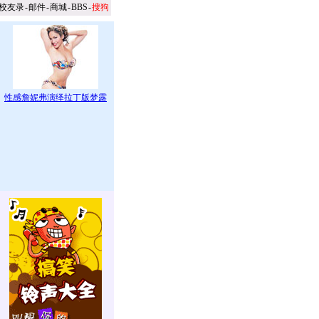
校友录
-
邮件
-
商城
-
BBS
-
搜狗