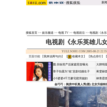
新
搜狐首页
>>
娱乐频道
>>
电视 TV
>>
电视前沿
>>
电视剧《永乐
电视剧《永乐英雄儿女
YULE.SOHU.COM 2005-08-21 2
页面功能 【
我来说两句(
0
)
】 【
收藏本文
】 【
热点排行
】
图:关咏荷产后家庭照首曝光
大牌明星
章子怡愿为"他"息影结婚生子
蒋雯丽
小S婆婆4千万豪宅慰劳媳妇
林青霞
金巧巧：闺房中听真人秀(图)
北京升级特