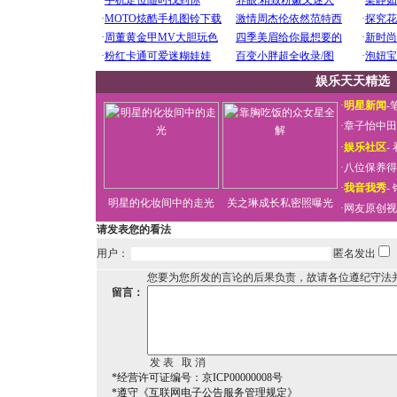
娱乐天天精选
·
明星新闻
-
·
章子怡中田
·
娱乐社区
-
·
八位保养得
·
我音我秀
-
明星的化妆间中的走光
关之琳成长私密照曝光
·
网友原创视
请发表您的看法
用户：
匿名发出
您要为您所发的言论的后果负责，故请各位遵纪守法
留言：
*经营许可证编号：京ICP00000008号
*遵守《互联网电子公告服务管理规定》